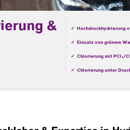
ierung &
✓ Hochdruckhydrierung vo
✓ Einsatz von grünem Was
✓ Chlorierung mit PCl₃/Cl
✓ Chlorierung unter Druc