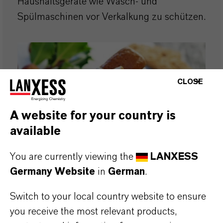
Haushaltsgeräte wie Wasch- und
Spülmaschinen vor Verkalkung zu schützen.
CLOSE
A website for your country is
available
You are currently viewing the
LANXESS
Germany Website
in
German
.
Lewatit®
Switch to your local country website to ensure
Dank LANXESS Lewatit®
you receive the most relevant products,
Ionenaustauscherharzen schmeckt