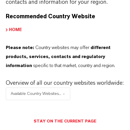
contacts and information for your region.
Weihnachtsgebäck schön süß.
Zum Lewatit Video
Recommended Country Website
HOME
BAYOXIDE®
Please note:
Country websites may offer
different
products, services, contacts and regulatory
LEWAPLUS®
information
specific to that market, country and region.
Overview of all our country websites worldwide:
Available Country Websites...
WEITERE INFORMATIONEN
Lewatit Website
STAY ON THE CURRENT PAGE
Lewatit Produktsuche