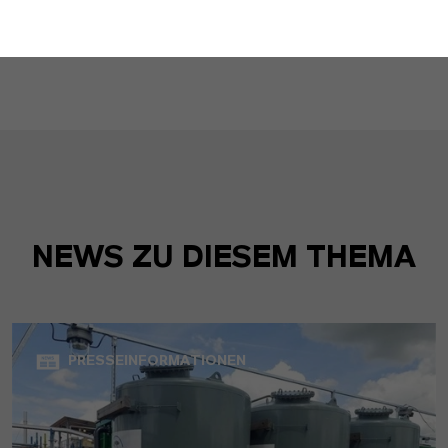
Download LewaPlus Software
NEWS ZU DIESEM THEMA
PRESSEINFORMATIONEN