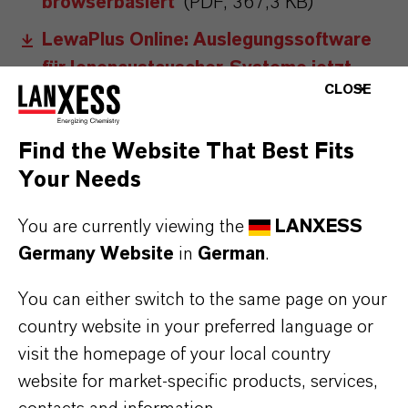
browserbasiert
(PDF, 367,3 KB)
LewaPlus Online: Auslegungssoftware
für Ionenaustauscher-Systeme jetzt
CLOSE
browserbasiert
(RTF, 106 KB)
Find the Website That Best Fits
Hinweise für die Redaktionen:
Your Needs
Alle LANXESS Presse-Informationen sowie die dazugehörigen
Fotos finden Sie unter
http://presse.lanxess.de
. Aktuelle Fotos
You are currently viewing the
LANXESS
vom Vorstand sowie weiteres Bildmaterial zu LANXESS stehen
Germany Website
in
German
.
Ihnen zur Verfügung unter:
http://fotos.lanxess.de
.
You can either switch to the same page on your
Weitere Informationen rund um die Chemie von LANXESS finden
country website in your preferred language or
Sie unter
https://lanxess.com/de-DE/Presse/Storys
.
visit the homepage of your local country
website for market-specific products, services,
FOLLOW US