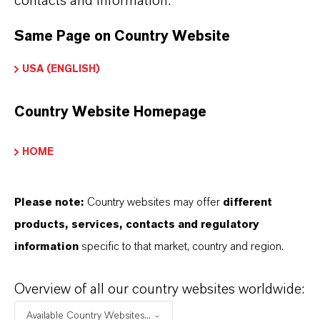
contacts and information.
Facebook
Same Page on Country Website
LinkedIn
USA (ENGLISH)
X (Twitter)
Country Website Homepage
YouTube
Instagram
HOME
Xing
Please note:
Country websites may offer
different
products, services, contacts and regulatory
information
specific to that market, country and region.
Overview of all our country websites worldwide:
Kontakt
Available Country Websites...