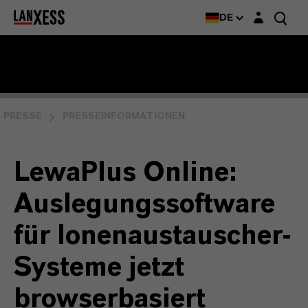
Login-Maske
DE
PRESSE
PRESSEINFORMATIONEN
LewaPlus Online:
Auslegungssoftware
für Ionen­austauscher-
Systeme jetzt
browserbasiert