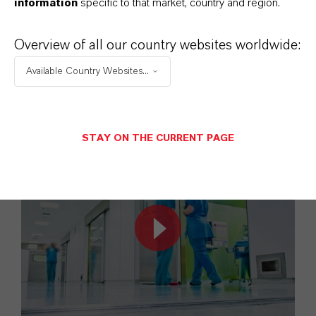
information
specific to that market, country and region.
Preventol®
Overview of all our country websites worldwide:
Preventol® schützt Haushaltsreiniger vor
schlechten Gerüchen und Verfärbungen.
Available Country Websites...
LANXESSinside Haushaltsreiniger
STAY ON THE CURRENT PAGE