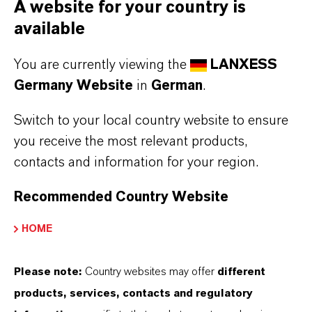
A website for your country is
Preventol® verbessert die Haltbarkeit von
available
Betonzusatzmitteln.
LANXESSinside Betonzusatzmittel
You are currently viewing the
LANXESS
Germany Website
in
German
.
Switch to your local country website to ensure
you receive the most relevant products,
contacts and information for your region.
Recommended Country Website
HOME
Please note:
Country websites may offer
different
products, services, contacts and regulatory