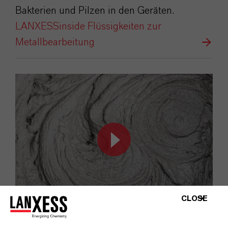
Bakterien und Pilzen in den Geräten.
LANXESSinside Flüssigkeiten zur
Metallbearbeitung
CLOSE
Preventol®