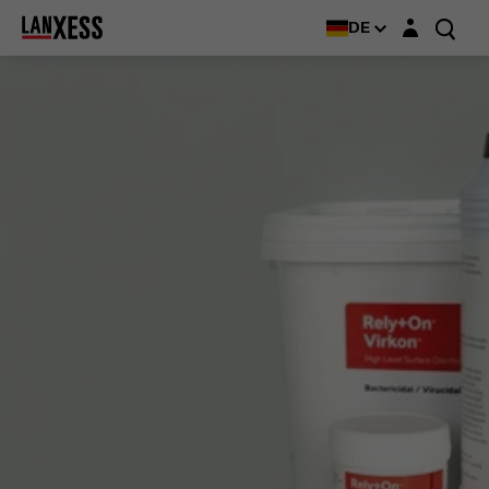
Login-Maske
Rely+On®
DE