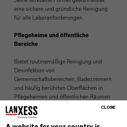
Seine wirksame Formel gewährleistet
eine sichere und gründliche Reinigung
für alle Laboranforderungen.
Pflegeheime und öffentliche
Bereiche
Bietet routinemäßige Reinigung und
Desinfektion von
Gemeinschaftsbereichen, Badezimmern
und häufig berührten Oberflächen in
Pflegeheimen und öffentlichen Räumen
wie Einkaufszentren und Flughäfen.
CLOSE