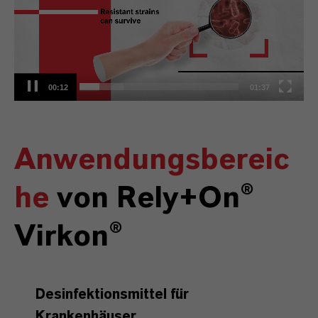
00:13
01:37
Anwendungsbereic
he
von Rely+On®
Virkon®
Desinfektionsmittel für
Krankenhäuser