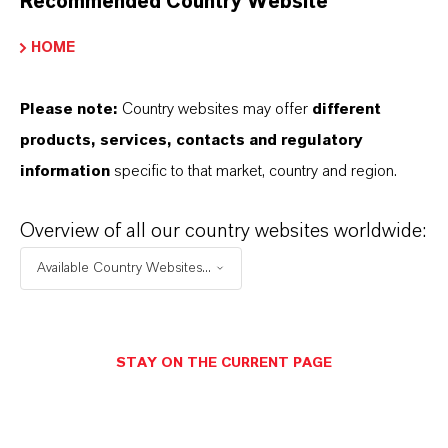
Recommended Country Website
HOME
Please note:
Country websites may offer
different
products, services, contacts and regulatory
information
specific to that market, country and region.
Overview of all our country websites worldwide:
Available Country Websites...
LANXESS ist in drei Kernsegmente
gegliedert, die unser globales Geschäft
strukturieren und die strategische
STAY ON THE CURRENT PAGE
Entwicklung in unterschiedlichen Märkten
und Industrien vorantreiben.