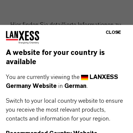
Hier finden Sie detaillierte Informationen zu
CLOSE
unseren allgemeinen Einkaufs- und
Verkaufsbedingungen sowie relevante
A website for your country is
Dokumente für unsere Geschäftspartner.
available
You are currently viewing the
LANXESS
EINKAUFS- UND
Germany Website
in
German
.
VERKAUFSBEDINGUNGEN
Switch to your local country website to ensure
Verkaufsbedingungen
you receive the most relevant products,
Allgemeine Einkaufsbedingungen
contacts and information for your region.