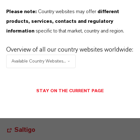
Kunststoffindustrie bei der Herstellung von
Please note:
Country websites may offer
different
PVC.
products, services, contacts and regulatory
information
specific to that market, country and region.
Toluidin Derivate werden unter anderem in
Beschichtungen, Straßenmarkierungen und
Overview of all our country websites worldwide:
Harzen als Aushärtungsbeschleuniger
eingesetzt und sorgen für eine schnellere Nutz-
Available Country Websites...
und Belastbarkeit der Produkte.
STAY ON THE CURRENT PAGE
MEHR INFORMATIONEN
Saltigo