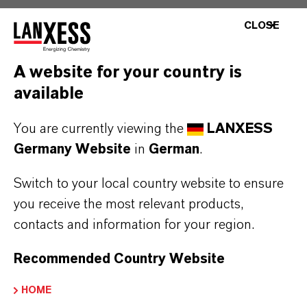
Fine Chemical Intermediates
CLOSE
Unsere verschiedenen Feinchemikalien bieten
A website for your country is
zuverlässige Qualität für eine Vielzahl von
available
Anwendungen und Industrien.
You are currently viewing the
LANXESS
1,2,4-Triazol wird unter anderem für Agro- und
Germany Website
in
German
.
Pharmawirkstoffe eingesetzt. Unsere Kunden
schätzen besonders die konstant hohe Qualität
Switch to your local country website to ensure
des Produktes, eine Grundvoraussetzung für
you receive the most relevant products,
den Einsatz in Wirkstoffen.
contacts and information for your region.
Chlorformiate werden für die Synthese von
Recommended Country Website
Pflanzenschutzmitteln und Arzneimitteln
HOME
genutzt, finden aber auch Anwendung in der