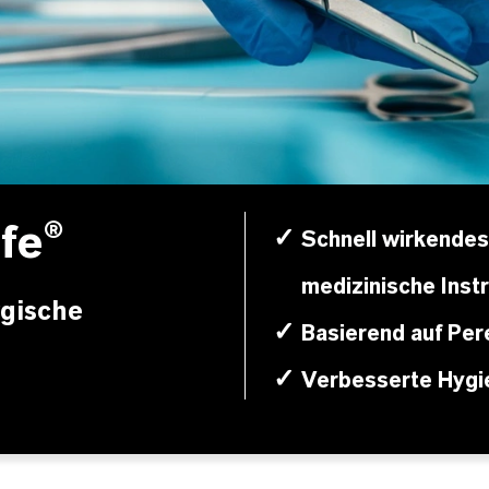
fe®
✓
Schnell wirkendes
medizinische Ins
rgische
✓
Basierend auf Per
✓
Verbesserte Hygi