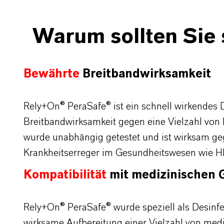
Warum sollten Sie 
Bewährte
Breitbandwirksamkeit
Rely+On
®
PeraSafe
® ist ein schnell wirkendes
Breitbandwirksamkeit gegen eine Vielzahl von K
wurde unabhängig getestet und ist wirksam geg
Krankheitserreger im Gesundheitswesen wie HIV
Kompatibilität
mit
medizinischen
Rely+On
®
PeraSafe
® wurde speziell als Desinf
wirksame Aufbereitung einer Vielzahl von mediz