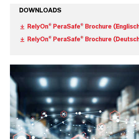
DOWNLOADS
RelyOn® PeraSafe® Brochure (Englisc
RelyOn® PeraSafe® Brochure (Deutsc