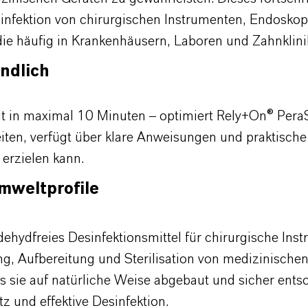
esinfektion von chirurgischen Instrumenten, Endosko
ie häufig in Krankenhäusern, Laboren und Zahnklin
ndlich
it in maximal 10 Minuten – optimiert
Rely+On
®
Pera
reiten, verfügt über klare Anweisungen und praktisc
 erzielen kann.
mweltprofile
dehydfreies
Desinfektionsmittel für chirurgische Ins
g, Aufbereitung und Sterilisation von medizinische
ass sie auf natürliche Weise abgebaut und sicher ent
 und effektive Desinfektion.