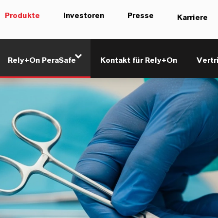
Produkte
Investoren
Presse
Karriere
Rely+On PeraSafe
Kontakt für Rely+On
Vertr