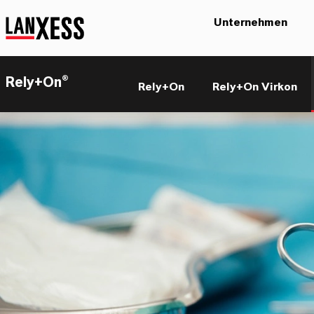
Unternehmen
Rely+On®
Rely+On
Rely+On Virkon