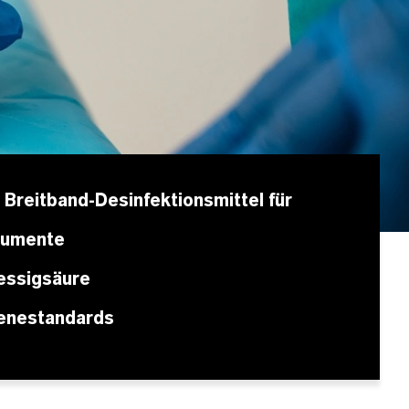
 Breitband-Desinfektionsmittel für
trumente
essigsäure
enestandards