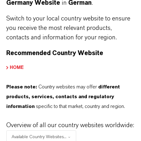
Germany Website
in
German
.
hochwirksame Lösung zur Kaltentkeimung Ihrer
Produkte an, sondern zusammen mit den Velcorin®
Switch to your local country website to ensure
Dosieranlagen - die dem neusten Stand der Technik
you receive the most relevant products,
entsprechen - einen echten Komplettservice.
contacts and information for your region.
Recommended Country Website
HOME
Please note:
Country websites may offer
different
products, services, contacts and regulatory
information
specific to that market, country and region.
Overview of all our country websites worldwide:
Available Country Websites...