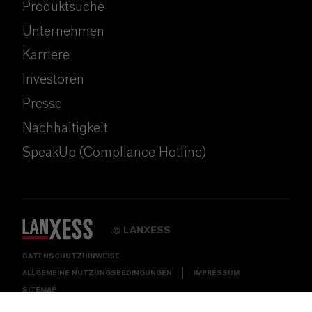
Produktsuche
Unternehmen
Karriere
Investoren
Presse
Nachhaltigkeit
SpeakUp (Compliance Hotline)
LANXESS
©
DATENSCHUTZHINWEISE
ALLGEMEINE NUTZUNGSBEDINGUNGEN
IMPRESSUM
SITEMAP