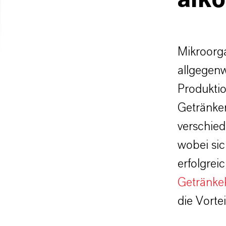
alk
Mikroorg
allgegenw
Produkti
Getränken
verschied
wobei sic
erfolgrei
Getränke
die Vorte