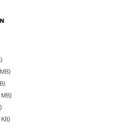
EN
)
 MB)
B)
2 MB)
)
 KB)