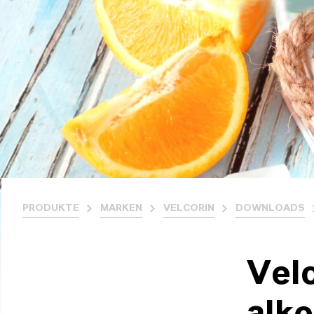
PRODUKTE
MARKEN
VELCORIN
DOWNLOADS
Velc