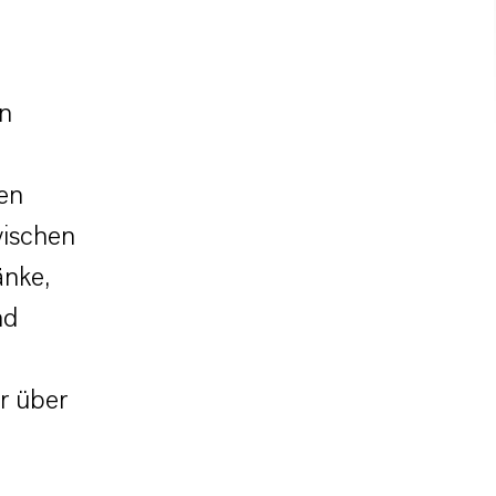
en
en
wischen
änke,
nd
hr über