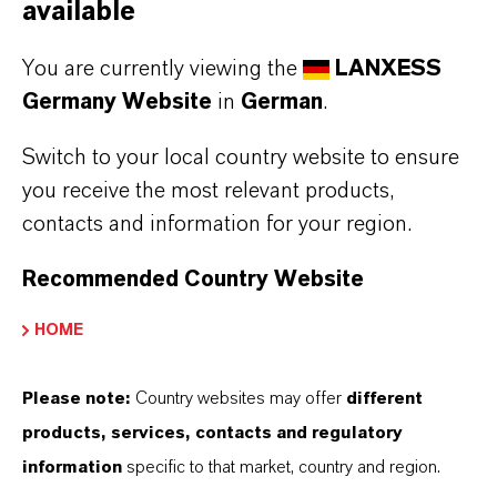
available
und Möglichkeiten in unserer Download-
Broschüre.
You are currently viewing the
LANXESS
Germany Website
in
German
.
DOWNLOAD VELCORIN® DT MOTION
Switch to your local country website to ensure
BROSCHÜREN
you receive the most relevant products,
Velcorin® DT Motion Broschüre -
contacts and information for your region.
Deutsch
(PDF, 884,3 KB)
Recommended Country Website
Velcorin® DT Motion Broschüre -
HOME
Englisch
(PDF, 885,8 KB)
Velcorin® DT Motion Broschüre -
Please note:
Country websites may offer
different
Spanisch
(PDF, 886 KB)
products, services, contacts and regulatory
Velcorin® DT Motion Broschüre -
information
specific to that market, country and region.
Französisch
(PDF, 877,1 KB)