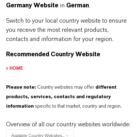
Germany Website
in
German
.
LANXESS RHEIN CHEMIE:
Switch to your local country website to ensure
you receive the most relevant products,
MASSGESCHNEIDERTE
contacts and information for your region.
COMPOUNDS &
VERARBEITUNGSHILFSMITT
Recommended Country Website
EL
HOME
Die Business Unit Rhein Chemie (RCH) von
Please note:
Country websites may offer
different
LANXESS bietet individuelle und innovative
products, services, contacts and regulatory
Produktlösungen für die Kautschukindustrie.
information
specific to that market, country and region.
Dazu gehören Kautschukchemikalien,
Spezialchemikalien und
Overview of all our country websites worldwide:
Verarbeitungshilfsmittel. Mit unseren Lösungen
entstehen leistungsfähige Gummiprodukte wie
Available Country Websites...