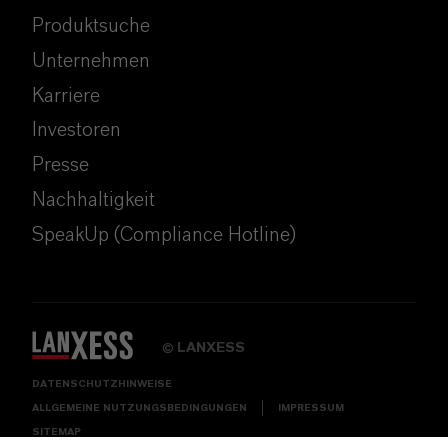
Produktsuche
Unternehmen
Karriere
Investoren
Presse
Nachhaltigkeit
SpeakUp (Compliance Hotline)
LANXESS
©
DATENSCHUTZHINWEISE
ALLGEMEINE NUTZUNGSBEDINGUNGEN
IMPRESSUM
SITEMAP