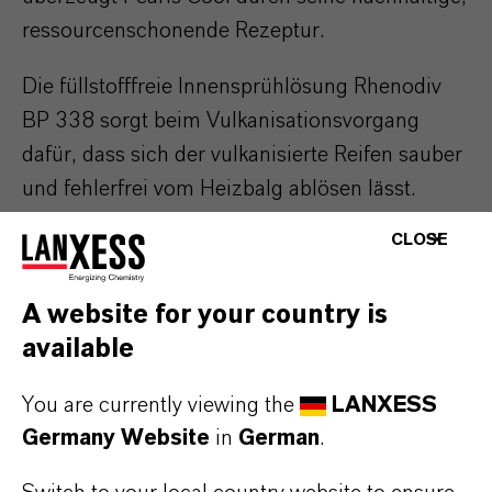
ressourcenschonende Rezeptur.
Die füllstofffreie Innensprühlösung Rhenodiv
BP 338 sorgt beim Vulkanisationsvorgang
dafür, dass sich der vulkanisierte Reifen sauber
und fehlerfrei vom Heizbalg ablösen lässt.
Obwohl das Produkt chemisch nicht reaktiv ist,
CLOSE
erreicht es die Trennwirkung reaktiver Systeme.
Es benötigt gegenüber herkömmlichen
A website for your country is
Lösungen deutlich weniger Materialeinsatz und
available
spaltet im Vergleich zu traditionellen reaktiven
Systemen während der Verarbeitung keinen
You are currently viewing the
LANXESS
Wasserstoff ab.
Germany Website
in
German
.