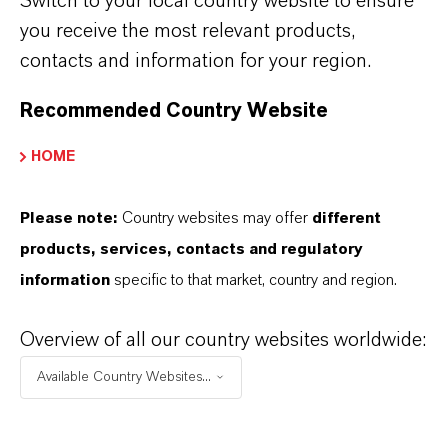
Switch to your local country website to ensure
Portfolio für die
you receive the most relevant products,
Reifenproduktion
contacts and information for your region.
LANXESS ist einer der weltweit führenden
Recommended Country Website
Anbieter von Kautschukadditiven und
Systemlösungen für die
HOME
kautschukverarbeitende Industrie. Das
Please note:
Country websites may offer
different
Produktportfolio umfasst eine breite Palette von
products, services, contacts and regulatory
Additiven, die speziell in Reifenmischungen
information
specific to that market, country and region.
eingesetzt werden. Dazu gehören
Vulkanisationsmittel und Kautschukadditive in
Overview of all our country websites worldwide:
vordispergierter und anderen Lieferformen,
Verarbeitungsbeschleuniger,
Available Country Websites...
Reversionsschutzmittel, Zinkoxid,
Alterungsschutzmittel und Mastiziermittel. Die