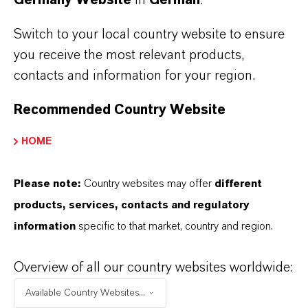
Switch to your local country website to ensure
you receive the most relevant products,
ÜBER LANXESS
contacts and information for your region.
Recommended Country Website
ZUKUNFTSGERICHTETE AUSSAGEN
HOME
DOWNLOADS
Please note:
Country websites may offer
different
products, services, contacts and regulatory
Preis für Deutschlands besten Gerber-
information
specific to that market, country and region.
Azubi
(RTF, 7 KB)
Preis für Deutschlands besten Gerber-
Overview of all our country websites worldwide:
Azubi
(PDF, 271,6 KB)
Available Country Websites...