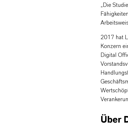
„Die Studie
Fähigkeite
Arbeitswei
2017 hat LA
Konzern ei
Digital Off
Vorstandsv
Handlungsfe
Geschäftsm
Wertschöpf
Verankerun
Über 