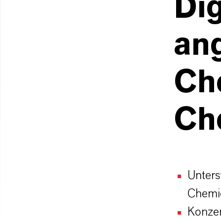
Di
an
Ch
Ch
Unters
Chemie
Konzer