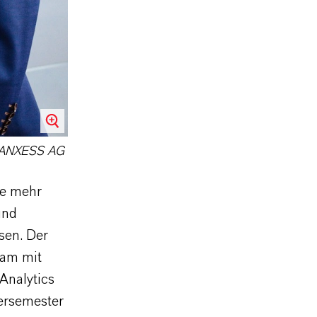
: LANXESS AG
ie mehr
und
sen. Der
sam mit
Analytics
ersemester