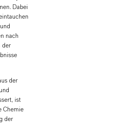
nen. Dabei
 eintauchen
 und
en nach
 der
ebnisse
aus der
 und
ert, ist
he Chemie
g der