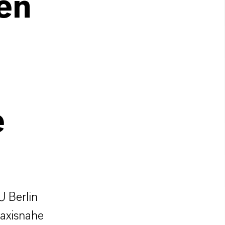
en
e
 Berlin
axisnahe