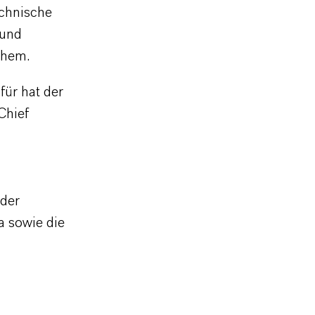
echnische
 und
Chem.
für hat der
Chief
 der
a sowie die