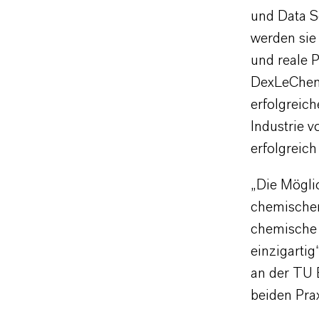
und Data S
werden sie
und reale 
DexLeChem 
erfolgreic
Industrie v
erfolgreich
„Die Möglic
chemischen
chemische R
einzigarti
an der TU B
beiden Prax