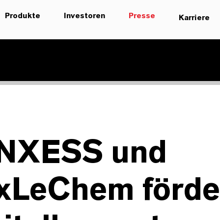
Produkte
Investoren
Presse
Karriere
NXESS und
xLeChem förde