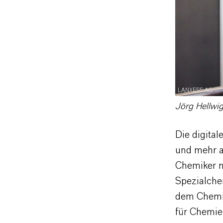
LANXESS AG
Jörg Hellwig
Die digita
und mehr a
Chemiker n
Spezialche
dem Chemie
für Chemie