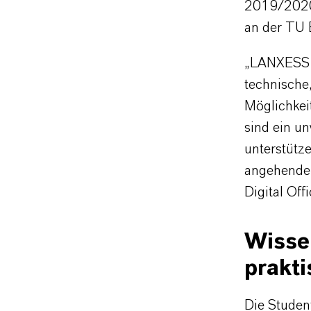
2019/2020 
an der TU 
„LANXESS s
technische,
Möglichkei
sind ein un
unterstütze
angehende 
Digital Of
Wisse
prakti
Die Studen