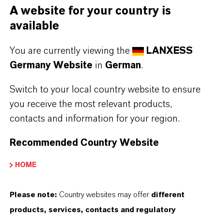
A website for your country is
Elektrofahrzeugen hat Bond-Laminates mit
available
einem eigenen Testaufbau umfangreich das
Brandverhalten von überspritzem Tepex auf
You are currently viewing the
LANXESS
Basis von Polyamid 6 untersucht. Zum Einsatz
Germany Website
in
German
.
kam dabei ein sogenannter HiAnt-Träger.
Dabei handelt es sich um ein U-förmiges Profil
Switch to your local country website to ensure
aus Tepex, das innen mit kreuzweise
you receive the most relevant products,
angelegten Rippen aus verschiedenen
contacts and information for your region.
Polyamid 6-Typen Durethan mit oder ohne
Recommended Country Website
Flammschutzpaket verstärkt ist. Dieser
praxisnahe Prüfkörper wird an sechs Positionen
HOME
mit 900 °C zwischen 30 Sekunden und fünf
Minuten beflammt – so etwa an den Polyamid-
Please note:
Country websites may offer
different
Rippen oder nicht überspritzten Bereichen.
products, services, contacts and regulatory