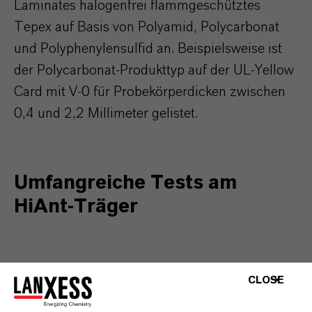
Laminates halogenfrei flammgeschütztes
Tepex auf Basis von Polyamid, Polycarbonat
und Polyphenylensulfid an. Beispielsweise ist
der Polycarbonat-Produkttyp auf der UL-Yellow
Card mit V-0 für Probekörperdicken zwischen
0,4 und 2,2 Millimeter gelistet.
Umfangreiche Tests am
HiAnt-Träger
CLOSE
Wegen der großen Anwendungschancen von
Tepex im Antriebsstrang von