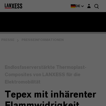
Login-Maske
DE
PRESSE
PRESSEINFORMATIONEN
Endlosfaserverstärkte Thermoplast-
Composites von LANXESS für die
Elektromobilität
Tepex mit inhärenter
Flammwidrigkeit