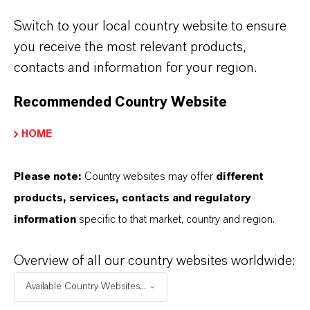
von 17,0 Prozent.
Switch to your local country website to ensure
you receive the most relevant products,
Im Segment
Specialty Additives
stiegen
contacts and information for your region.
sowohl der Umsatz als auch das operative
Ergebnis aufgrund der erfolgreichen
Recommended Country Website
Integration der Geschäfte von Chemtura und
HOME
Solvay signifikant. Der Umsatz lag mit 1,98
Milliarden Euro um 22,9 Prozent über dem
Please note:
Country websites may offer
different
Vorjahreswert von 1,611 Milliarden Euro. Das
products, services, contacts and regulatory
EBITDA vor Sondereinflüssen stieg um 28,5
information
specific to that market, country and region.
Prozent deutlich von 267 Millionen Euro auf
343 Millionen Euro. Die EBITDA-Marge vor
Overview of all our country websites worldwide:
Sondereinflüssen verbesserte sich von 16,6
Available Country Websites...
Prozent auf 17,3 Prozent.