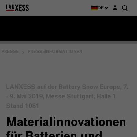
Login-Maske
DE
PRESSE
PRESSEINFORMATIONEN
LANXESS auf der Battery Show Europe, 7.
- 9. Mai 2019, Messe Stuttgart, Halle 1,
Stand 1081
Materialinnovationen
für Batterien und