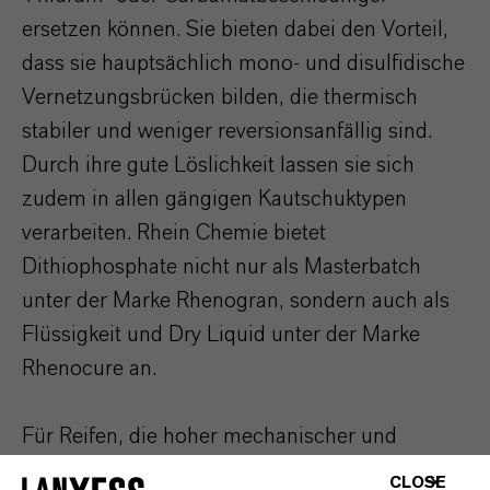
ersetzen können. Sie bieten dabei den Vorteil,
dass sie hauptsächlich mono- und disulfidische
Vernetzungsbrücken bilden, die thermisch
stabiler und weniger reversionsanfällig sind.
Durch ihre gute Löslichkeit lassen sie sich
zudem in allen gängigen Kautschuktypen
verarbeiten. Rhein Chemie bietet
Dithiophosphate nicht nur als Masterbatch
unter der Marke Rhenogran, sondern auch als
Flüssigkeit und Dry Liquid unter der Marke
Rhenocure an.
Für Reifen, die hoher mechanischer und
thermischer Beanspruchung ausgesetzt sind,
CLOSE