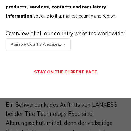
products, services, contacts and regulatory
Vulkanisations- und Füllstoffaktivatoren,
information
specific to that market, country and region.
Lichtschutzwachsen, Trennmitteln,
Reifenmarkierungsfarben sowie
Overview of all our country websites worldwide:
Hochleistungsbladdern. Weitere Informationen
finden sich unter http://rch.lanxess.com.
Available Country Websites...
Oxidations- und Ozonschutzmittel
von LANXESS für längere
STAY ON THE CURRENT PAGE
Lebensdauer
Ein Schwerpunkt des Auftritts von LANXESS
bei der Tire Technology Expo sind
Alterungsschutzmittel, denn der vielseitige