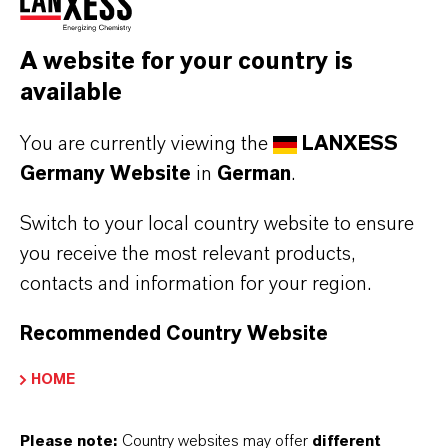
hat Rhein Chemie mit der Reihe Rhenogran
P91-40 eine hervorragende Lösung im
A website for your country is
Programm. Dabei handelt es sich um
available
hochverstärkende Aramidfaser-Masterbatche,
die sich gleichmäßig in die Gummimischung
You are currently viewing the
LANXESS
einarbeiten lassen. Neben dem Einsatz in
Germany Website
in
German
.
typischen Reifenpolymeren wie NR, IR, BR und
Switch to your local country website to ensure
SBR ist Rhenogran P91-40 auch für viele
you receive the most relevant products,
andere Kautschuktypen wie zum Beispiel
contacts and information for your region.
EPDM, CR und NBR geeignet.
Recommended Country Website
Der Geschäftsbereich Rhein Chemie liefert der
HOME
Kautschukindustrie ein breites Portfolio an
vordispergierten, polymergebundenen
Please note:
Country websites may offer
different
Additiven, Verarbeitungswirkstoffen,