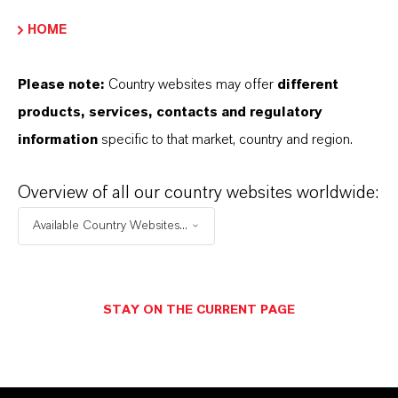
HOME
Please note:
Country websites may offer
different
products, services, contacts and regulatory
information
specific to that market, country and region.
Overview of all our country websites worldwide:
Kontakt
Available Country Websites...
Investor Relations
Möchten Sie regelmäßig Informationen von
uns erhalten? Dann registrieren Sie sich für
STAY ON THE CURRENT PAGE
unseren Newsletter per E-Mail an
ir@lanxess.com.