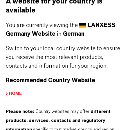
A website for your country is
* Das Präsidium ist auch für die Vorbereitung der Struktur des
available
Vergütungssystems und die Höhe der Vergütungen für die
Vorstandsmitglieder zuständig.
You are currently viewing the
LANXESS
Die Funktion des Aufsichtsrats ist es, den
Germany Website
in
German
.
Vorstand bei der Leitung des Unternehmens zu
Switch to your local country website to ensure
beraten und seine Geschäftsführung zu
you receive the most relevant products,
überwachen. Der Aufsichtsrat erörtert in
contacts and information for your region.
regelmäßigen Abständen die
Geschäftsentwicklung der Gesellschaft sowie
Recommended Country Website
die Planung und Strategie des Vorstands.
HOME
Daneben ist er insbesondere für die Bestellung
der Mitglieder des Vorstands und die Prüfung
Please note:
Country websites may offer
different
des Jahresabschlusses der LANXESS AG und
products, services, contacts and regulatory
des Konzerns zuständig. Der Aufsichtsrat
information
specific to that market, country and region.