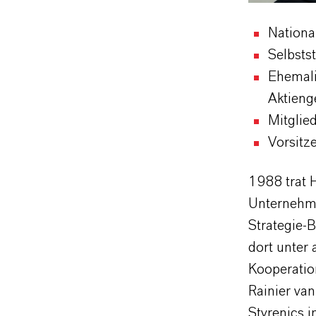
National
Selbsts
Ehemali
Aktieng
Mitglie
Vorsitz
1988 trat H
Unternehme
Strategie-
dort unter
Kooperatio
Rainier van
Styrenics 