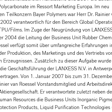
Polycarbonate im Ressort Marketing Europa. Im neu
en Teilkonzern Bayer Polymers war Herr Dr. Rainier
 2002 verantwortlich für den Bereich Global Operati
/TPU/Films. Im Zuge der Neugründung von LANXES
r 2004 die Leitung der Business Unit Rubber Chemi
essel verfügt somit über umfangreiche Erfahrungen in
der Produktion, des Marketings und des Vertriebs vo
 Erzeugnissen. Zusätzlich zu dieser Aufgabe wurde
die Geschäftsführung der LANXESS N.V. in Antwerp
bertragen. Von 1. Januar 2007 bis zum 31. Dezemb
inier van Roessel Vorstandsmitglied und Arbeitsdirek
tiengesellschaft. Er verantwortete zuletzt neben d
uman Resources die Business Units Inorganic Pigme
otection Products, Liquid Purification Technologies