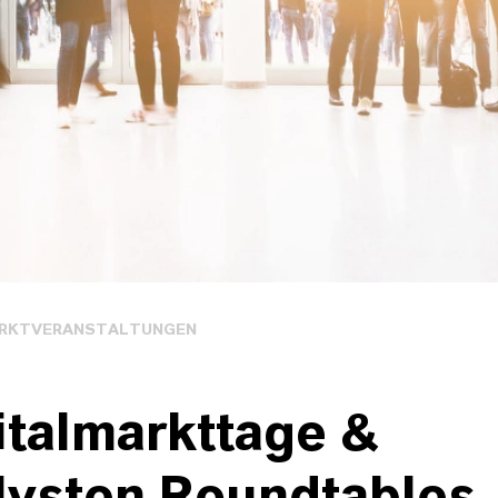
ARKTVERANSTALTUNGEN
italmarkttage &