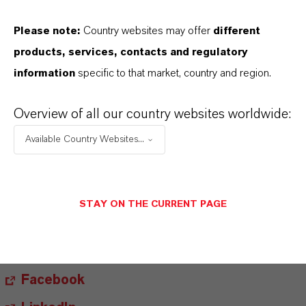
ZUKUNFTSGERICHTETE AUSSAGEN
Please note:
Country websites may offer
different
products, services, contacts and regulatory
Hinweise für die Redaktionen:
information
specific to that market, country and region.
Alle LANXESS Presse-Informationen sowie die dazugehörigen
Fotos finden Sie unter
http://presse.lanxess.de
. Aktuelle Fotos
Overview of all our country websites worldwide:
vom Vorstand sowie weiteres Bildmaterial zu LANXESS stehen
Available Country Websites...
Ihnen zur Verfügung unter:
http://fotos.lanxess.de
.
Weitere Informationen rund um die Chemie von LANXESS finden
STAY ON THE CURRENT PAGE
Sie unter
https://lanxess.com/de-DE/Presse/Storys
.
FOLLOW US
Facebook