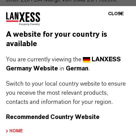
DEM ist ein weltweit führender Anbieter von
CLOSE
thermoplastischen Kunststoffen, die vor allem
in der Automobil- und der
A website for your country is
Elektro-/Elektronikindustrie zum Einsatz
available
kommen.
You are currently viewing the
LANXESS
Die Transaktion unterliegt noch der
Germany Website
in
German
.
Zustimmung der zuständigen Behörden. Der
Switch to your local country website to ensure
Vollzug wird im ersten Halbjahr 2023 erwartet.
you receive the most relevant products,
contacts and information for your region.
ÜBER LANXESS
Recommended Country Website
HOME