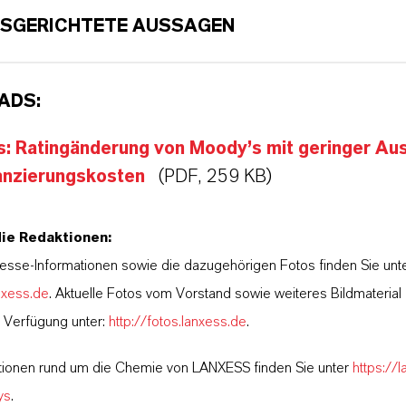
SGERICHTETE AUSSAGEN
ADS:
s: Ratingänderung von Moody’s mit geringer Au
nanzierungskosten
(PDF, 259 KB)
die Redaktionen:
esse-Informationen sowie die dazugehörigen Fotos finden Sie unt
nxess.de
. Aktuelle Fotos vom Vorstand sowie weiteres Bildmateria
r Verfügung unter:
http://fotos.lanxess.de
.
tionen rund um die Chemie von LANXESS finden Sie unter
https://
ys
.