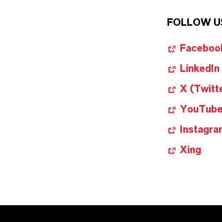
FOLLOW U
Faceboo
LinkedIn
X (Twitt
YouTub
Instagra
Xing