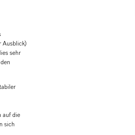
s
 Ausblick)
ies sehr
iden
abiler
 auf die
n sich