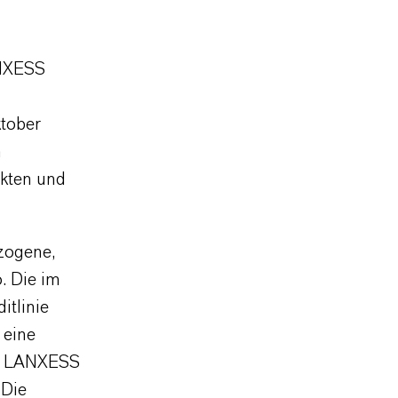
ANXESS
ktober
h
rkten und
ezogene,
. Die im
tlinie
 eine
gt LANXESS
 Die