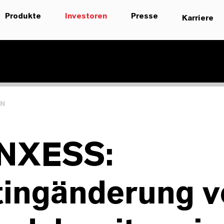
Produkte
Investoren
Presse
Karriere
EN
NXESS:
tingänderung v