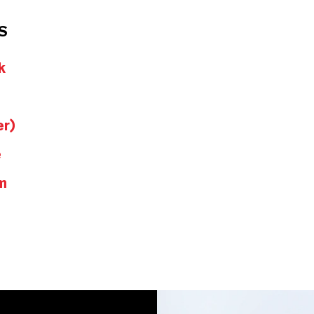
S
k
er)
e
m