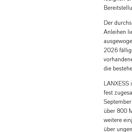
Bereitstell
Der durchs
Anleihen li
ausgewogen
2026 fälli
vorhandene
die bestehe
LANXESS ist
fest zuges
September 
über 800 Mi
weitere ei
über ungenu