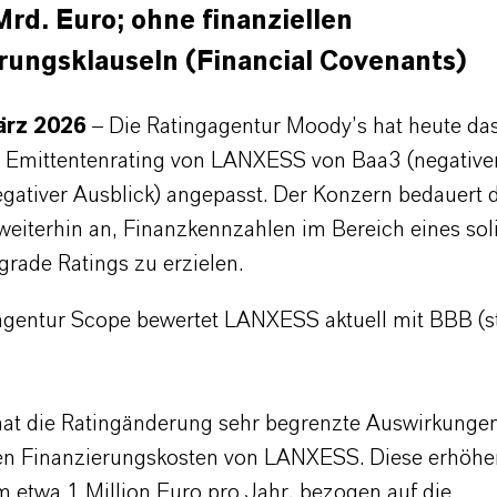
Mrd. Euro; ohne finanziellen
rungsklauseln (Financial Covenants)
März 2026
– Die Ratingagentur Moody’s hat heute da
ge Emittentenrating von LANXESS von Baa3 (negativer
egativer Ausblick) angepasst. Der Konzern bedauert d
 weiterhin an, Finanzkennzahlen im Bereich eines sol
grade Ratings zu erzielen.
agentur Scope bewertet LANXESS aktuell mit BBB (st
 hat die Ratingänderung sehr begrenzte Auswirkungen
n Finanzierungskosten von LANXESS. Diese erhöhe
m etwa 1 Million Euro pro Jahr, bezogen auf die