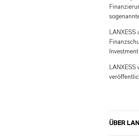
Finanzieru
sogenannte
LANXESS ar
Finanzschu
Investment
LANXESS wi
veröffentli
ÜBER LA