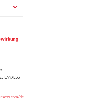
swirkung
er
l zu LANXESS
lanxess.com/de-