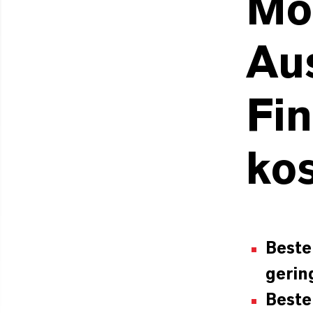
Moo
Au
Fin
ko
Beste
gerin
Beste