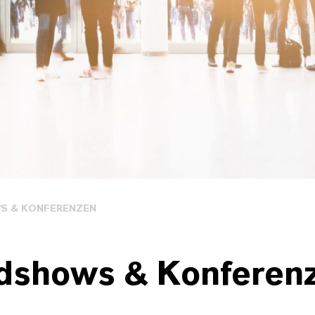
S & KONFERENZEN
dshows & Konferen