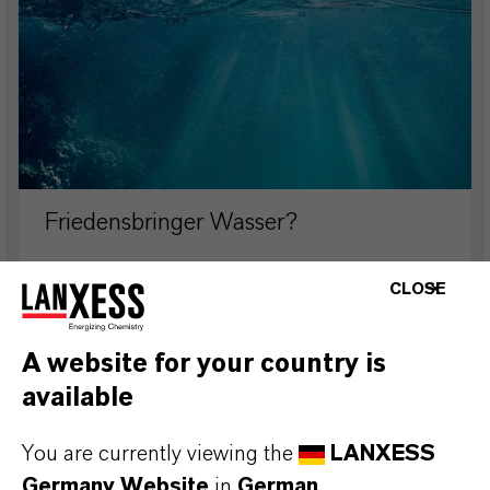
Friedensbringer Wasser?
CLOSE
22. MÄRZ 2024
A website for your country is
available
X-CARE
You are currently viewing the
LANXESS
Germany Website
in
German
.