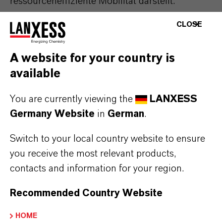
ressourceneffiziente Mobilität darstellt.
Hochintegrative Mehrkomponentenbauweisen
CLOSE
– also eine Kombination von torsions- und
biegesteifen Hohlprofilen, flächigen
A website for your country is
Bauelementen und komplexen
available
Knotenstrukturen – sind bei der Realisierung
hochbelastbarer Leichtbaustrukturen
You are currently viewing the
LANXESS
besonders aussichtsreich. Darüber hinaus
Germany Website
in
German
.
erlaubt der Einsatz von Faser-Kunststoff-
Switch to your local country website to ensure
Verbunden (FKV) eine kraftflussgerechte
you receive the most relevant products,
Verstärkung der einzelnen Bauteile.
contacts and information for your region.
Thermoplastische FKV sind für
Großserienanwendungen in der
Recommended Country Website
Fahrzeugindustrie prädestiniert, denn bei der
Bauteilherstellung werden in der Regel
HOME