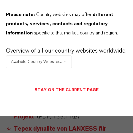
Zykluszeiten von unter einer Minute erreicht.
Please note:
Country websites may offer
different
products, services, contacts and regulatory
information
specific to that market, country and region.
ÜBER LANXESS
Overview of all our country websites worldwide:
ZUKUNFTSGERICHTETE AUSSAGEN
Available Country Websites...
MEHR INFORMATIONEN
STAY ON THE CURRENT PAGE
Tepex dynalite von LANXESS für
innovatives Leichtbau-
Projekt
(PDF, 139,1 KB)
Tepex dynalite von LANXESS für