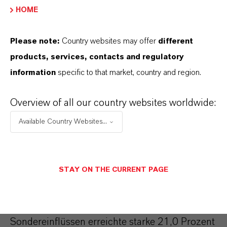
Segment
Consumer Protection
entwickelten
HOME
sich im gesamten Jahr stark. Treiber waren das
starke Geschäft mit Agrochemikalien bei
Please note:
Country websites may offer
different
Saltigo sowie die gute Nachfrage nach
products, services, contacts and regulatory
Desinfektionsmitteln. Der positive Portfolio-
information
specific to that market, country and region.
Effekt aus der Akquisition des brasilianischen
Biozid-Herstellers IPEL konnte zudem
Overview of all our country websites worldwide:
nachteilige Wechselkurseffekte mehr als
Available Country Websites...
ausgleichen. Der Umsatz lag mit 1,110
Milliarden Euro um 5,7 Prozent über dem Wert
des Vorjahres von 1,050 Milliarden Euro. Das
STAY ON THE CURRENT PAGE
EBITDA vor Sondereinflüssen stieg um 17,7
Prozent von 198 Millionen Euro auf 233
Millionen Euro. Die EBITDA-Marge vor
Sondereinflüssen erreichte starke 21,0 Prozent