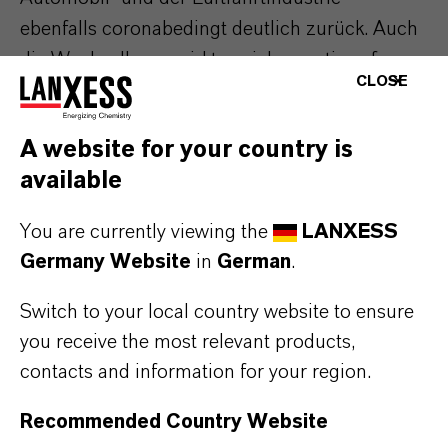
ebenfalls coronabedingt deutlich zurück. Auch
die Wechselkurse wirkten sich negativ auf
CLOSE
Umsatz und Ergebnis aus. Der Umsatz lag
auch aufgrund von leicht niedrigeren
A website for your country is
Verkaufspreisen mit 1,728 Milliarden Euro um
available
12,1 Prozent unter dem Vorjahreswert von
1,965 Milliarden Euro. Das EBITDA vor
You are currently viewing the
LANXESS
Sondereinflüssen sank um 19,5 Prozent von
Germany Website
in
German
.
353 Millionen Euro auf 284 Millionen Euro.
Die EBITDA-Marge vor Sondereinflüssen lag
Switch to your local country website to ensure
für das Gesamtjahr 2020 bei 16,4 Prozent,
you receive the most relevant products,
nach 18,0 Prozent im Vorjahr.
contacts and information for your region.
Die Geschäfte im 2020 neu gebildeten
Recommended Country Website