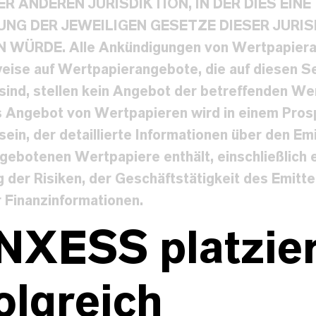
ER ANDEREN JURISDIKTION, IN DER DIES EINE
NG DER JEWEILIGEN GESETZE DIESER JURIS
 WÜRDE. Alle Ankündigungen von Wertpapier
eise auf Wertpapierangebote, die auf diesen S
 sind, stellen kein Angebot der betreffenden We
s Angebot von Wertpapieren wird in einem Pros
sein, der detaillierte Informationen über den Em
gebotenen Wertpapiere enthält, einschließlich 
 der Risiken, der Geschäftstätigkeit des Emitt
r Finanzinformationen.
NXESS platzier
olgreich