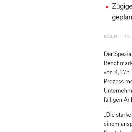
Zügige
geplan
KÖLN
17.
Der Spezia
Benchmark-
von 4,375 
Prozess me
Unternehme
fälligen An
„Die stark
einem ansp