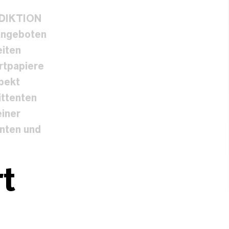
DIKTION
angeboten
eiten
rtpapiere
pekt
ittenten
einer
enten und
t