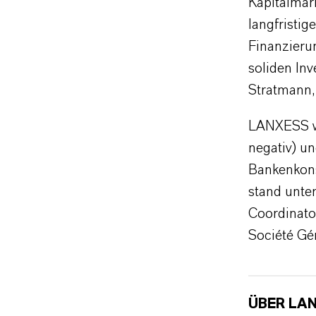
Kapitalmark
langfristig
Finanzierun
soliden In
Stratmann,
LANXESS wi
negativ) u
Bankenkons
stand unte
Coordinato
Société Gé
ÜBER LA