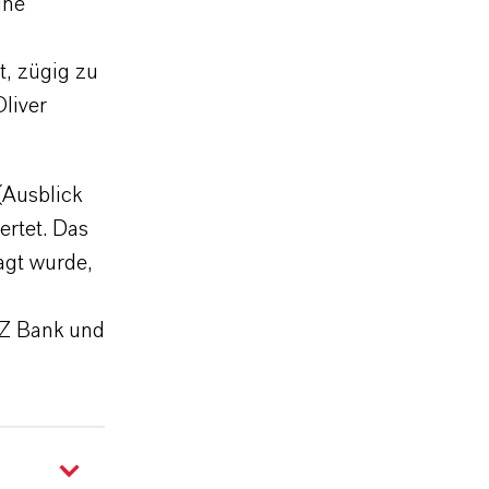
ine
t, zügig zu
liver
(Ausblick
ertet. Das
agt wurde,
DZ Bank und