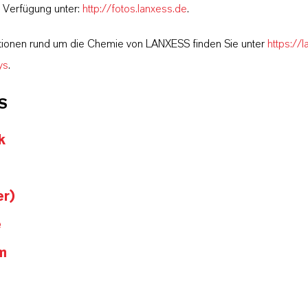
r Verfügung unter:
http://fotos.lanxess.de
.
tionen rund um die Chemie von LANXESS finden Sie unter
https://
ys
.
S
k
er)
e
m