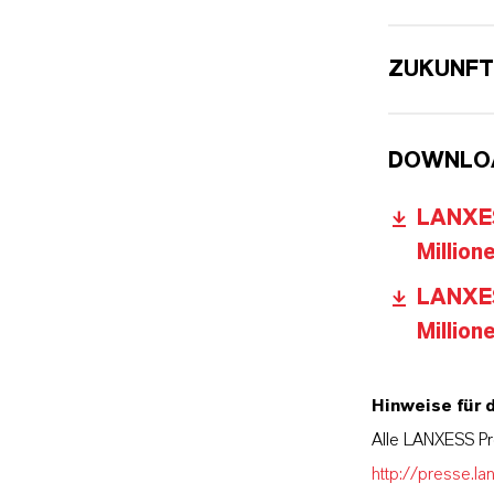
ZUKUNFT
DOWNLO
LANXES
Million
LANXES
Million
Hinweise für 
Alle LANXESS Pr
http://presse.la