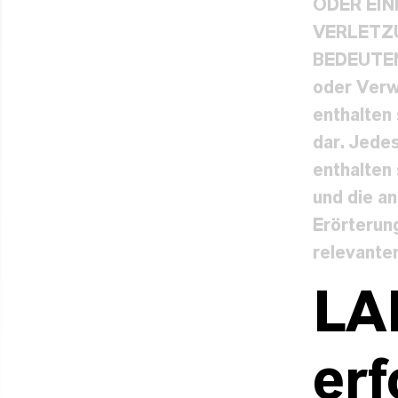
ODER EIN
VERLETZU
BEDEUTEN
oder Verw
enthalten
dar. Jede
enthalten 
und die an
Erörterung
relevante
LA
erf