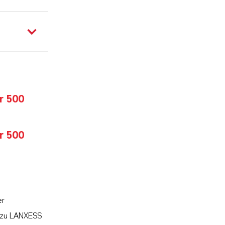
r 500
r 500
er
l zu LANXESS