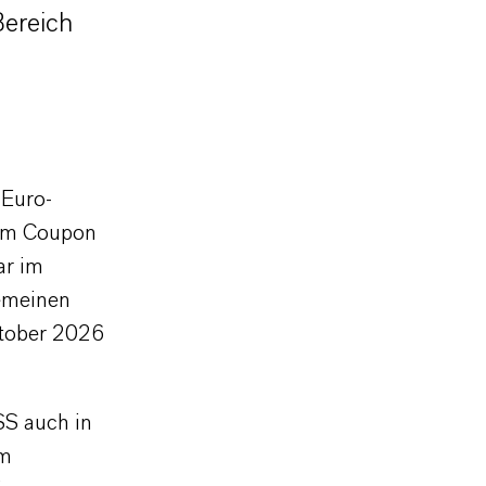
Bereich
 Euro-
nem Coupon
ar im
gemeinen
ktober 2026
SS auch in
um