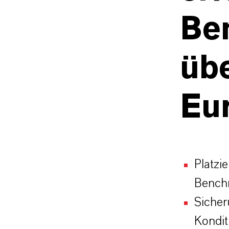
Be
übe
Eu
Platzi
Benchm
Sicher
Kondit