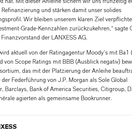
t hat. Mit dieser Anleihe sichern wir uns frühzeitig e
e Refinanzierung und stärken damit unser solides
gsprofil. Wir bleiben unserem klaren Ziel verpflichte
vestment-Grade-Kennzahlen zurückzukehren,“ sagte O
 Finanzvorstand der LANXESS AG.
rd aktuell von der Ratingagentur Moody’s mit Ba1 
nd von Scope Ratings mit BBB (Ausblick negativ) bew
ortium, das mit der Platzierung der Anleihe beauftr
r der Federführung von J.P. Morgan als Sole Global
r, Barclays, Bank of America Securities, Citigroup, 
nérale agierten als gemeinsame Bookrunner.
NXESS