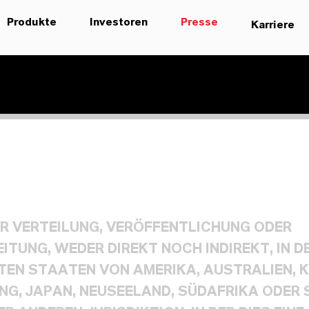
Produkte
Investoren
Presse
Karriere
UR VERTEILUNG, VERÖFFENTLICHUNG ODER
ITUNG, WEDER DIREKT NOCH INDIREKT, IN D
TEN STAATEN VON AMERIKA, AUSTRALIEN, 
NG, JAPAN, NEUSEELAND, SÜDAFRIKA ODER 