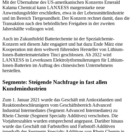
Mit der Übernahme des US-amerikanischen Konzerns Emerald
Kalama Chemical kann LANXESS margenstarke neue
Anwendungsfelder erschließen, etwa in der Lebensmittelindustrie
und im Bereich Tiergesundheit. Der Konzern rechnet damit, dass die
Transaktion nach den behördlichen Freigaben in der zweiten
Jahreshälfte vollzogen wird.
Auch im Zukunftsfeld Batteriechemie ist der Spezialchemie-
Konzern seit diesem Jahr engagiert und hat dazu Ende März eine
Kooperation mit dem weltweit führenden Hersteller von Lithium-
Ionen-Batteriematerialien Tinci geschlossen. Ab 2022 wird
LANXESS in Leverkusen Elektrolytformulierungen für Lithium-
Ionen-Batterien im Auftrag des chinesischen Unternehmens
herstellen.
Segmente: Steigende Nachfrage in fast allen
Kundenindustrien
Zum 1. Januar 2021 wurde das Geschäft mit Antioxidantien und
Reaktionsbeschleunigern vom Geschäftsbereich Advanced
Industrial Intermediates (Segment Advanced Intermediates) zu
Rhein Chemie (Segment Specialty Additives) verschoben. Die
Vorjahreszahlen wurden entsprechend angepasst. Darüber hinaus
wurde das Geschäft mit Farbstoffen und Farbstoff-Additiven
innerhalb des Segments Specialty Additives von Rhein Chemie in