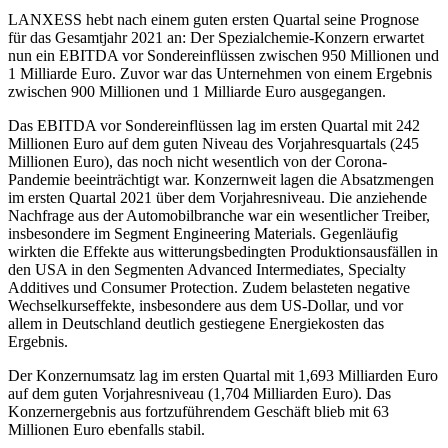
LANXESS hebt nach einem guten ersten Quartal seine Prognose
für das Gesamtjahr 2021 an: Der Spezialchemie-Konzern erwartet
nun ein EBITDA vor Sondereinflüssen zwischen 950 Millionen und
1 Milliarde Euro. Zuvor war das Unternehmen von einem Ergebnis
zwischen 900 Millionen und 1 Milliarde Euro ausgegangen.
Das EBITDA vor Sondereinflüssen lag im ersten Quartal mit 242
Millionen Euro auf dem guten Niveau des Vorjahresquartals (245
Millionen Euro), das noch nicht wesentlich von der Corona-
Pandemie beeinträchtigt war. Konzernweit lagen die Absatzmengen
im ersten Quartal 2021 über dem Vorjahresniveau. Die anziehende
Nachfrage aus der Automobilbranche war ein wesentlicher Treiber,
insbesondere im Segment Engineering Materials. Gegenläufig
wirkten die Effekte aus witterungsbedingten Produktionsausfällen in
den USA in den Segmenten Advanced Intermediates, Specialty
Additives und Consumer Protection. Zudem belasteten negative
Wechselkurseffekte, insbesondere aus dem US-Dollar, und vor
allem in Deutschland deutlich gestiegene Energiekosten das
Ergebnis.
Der Konzernumsatz lag im ersten Quartal mit 1,693 Milliarden Euro
auf dem guten Vorjahresniveau (1,704 Milliarden Euro). Das
Konzernergebnis aus fortzuführendem Geschäft blieb mit 63
Millionen Euro ebenfalls stabil.