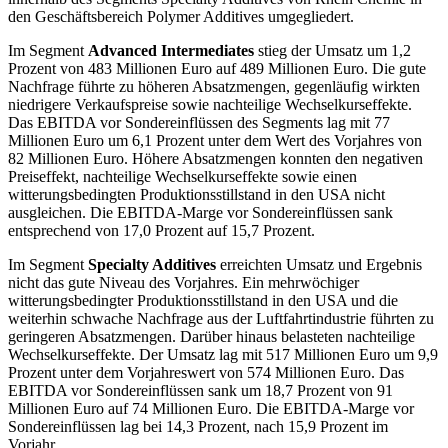
den Geschäftsbereich Polymer Additives umgegliedert.
Im Segment
Advanced Intermediates
stieg der Umsatz um 1,2
Prozent von 483 Millionen Euro auf 489 Millionen Euro. Die gute
Nachfrage führte zu höheren Absatzmengen, gegenläufig wirkten
niedrigere Verkaufspreise sowie nachteilige Wechselkurseffekte.
Das EBITDA vor Sondereinflüssen des Segments lag mit 77
Millionen Euro um 6,1 Prozent unter dem Wert des Vorjahres von
82 Millionen Euro. Höhere Absatzmengen konnten den negativen
Preiseffekt, nachteilige Wechselkurseffekte sowie einen
witterungsbedingten Produktionsstillstand in den USA nicht
ausgleichen. Die EBITDA-Marge vor Sondereinflüssen sank
entsprechend von 17,0 Prozent auf 15,7 Prozent.
Im Segment
Specialty Additives
erreichten Umsatz und Ergebnis
nicht das gute Niveau des Vorjahres. Ein mehrwöchiger
witterungsbedingter Produktionsstillstand in den USA und die
weiterhin schwache Nachfrage aus der Luftfahrtindustrie führten zu
geringeren Absatzmengen. Darüber hinaus belasteten nachteilige
Wechselkurseffekte. Der Umsatz lag mit 517 Millionen Euro um 9,9
Prozent unter dem Vorjahreswert von 574 Millionen Euro. Das
EBITDA vor Sondereinflüssen sank um 18,7 Prozent von 91
Millionen Euro auf 74 Millionen Euro. Die EBITDA-Marge vor
Sondereinflüssen lag bei 14,3 Prozent, nach 15,9 Prozent im
Vorjahr.