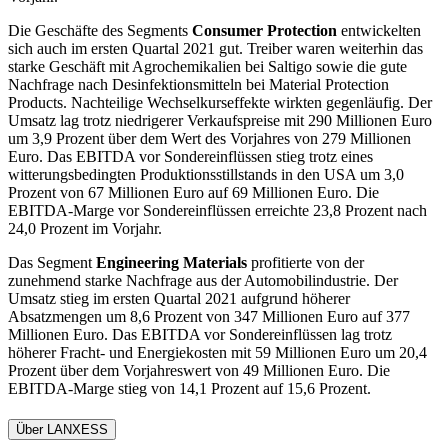
Die Geschäfte des Segments
Consumer Protection
entwickelten
sich auch im ersten Quartal 2021 gut. Treiber waren weiterhin das
starke Geschäft mit Agrochemikalien bei Saltigo sowie die gute
Nachfrage nach Desinfektionsmitteln bei Material Protection
Products. Nachteilige Wechselkurseffekte wirkten gegenläufig. Der
Umsatz lag trotz niedrigerer Verkaufspreise mit 290 Millionen Euro
um 3,9 Prozent über dem Wert des Vorjahres von 279 Millionen
Euro. Das EBITDA vor Sondereinflüssen stieg trotz eines
witterungsbedingten Produktionsstillstands in den USA um 3,0
Prozent von 67 Millionen Euro auf 69 Millionen Euro. Die
EBITDA-Marge vor Sondereinflüssen erreichte 23,8 Prozent nach
24,0 Prozent im Vorjahr.
Das Segment
Engineering Materials
profitierte von der
zunehmend starke Nachfrage aus der Automobilindustrie. Der
Umsatz stieg im ersten Quartal 2021 aufgrund höherer
Absatzmengen um 8,6 Prozent von 347 Millionen Euro auf 377
Millionen Euro. Das EBITDA vor Sondereinflüssen lag trotz
höherer Fracht- und Energiekosten mit 59 Millionen Euro um 20,4
Prozent über dem Vorjahreswert von 49 Millionen Euro. Die
EBITDA-Marge stieg von 14,1 Prozent auf 15,6 Prozent.
Über LANXESS