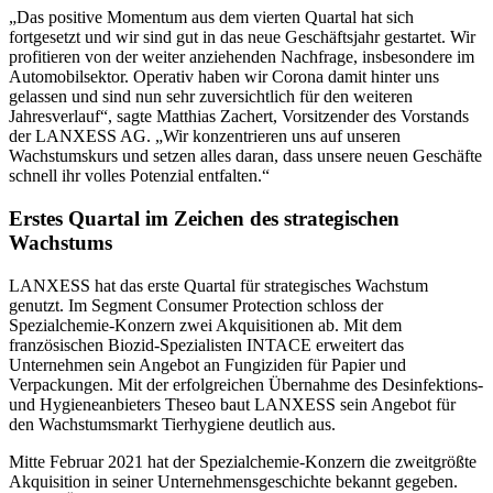
„Das positive Momentum aus dem vierten Quartal hat sich
fortgesetzt und wir sind gut in das neue Geschäftsjahr gestartet. Wir
profitieren von der weiter anziehenden Nachfrage, insbesondere im
Automobilsektor. Operativ haben wir Corona damit hinter uns
gelassen und sind nun sehr zuversichtlich für den weiteren
Jahresverlauf“, sagte Matthias Zachert, Vorsitzender des Vorstands
der LANXESS AG. „Wir konzentrieren uns auf unseren
Wachstumskurs und setzen alles daran, dass unsere neuen Geschäfte
schnell ihr volles Potenzial entfalten.“
Erstes Quartal im Zeichen des strategischen
Wachstums
LANXESS hat das erste Quartal für strategisches Wachstum
genutzt. Im Segment Consumer Protection schloss der
Spezialchemie-Konzern zwei Akquisitionen ab. Mit dem
französischen Biozid-Spezialisten INTACE erweitert das
Unternehmen sein Angebot an Fungiziden für Papier und
Verpackungen. Mit der erfolgreichen Übernahme des Desinfektions-
und Hygieneanbieters Theseo baut LANXESS sein Angebot für
den Wachstumsmarkt Tierhygiene deutlich aus.
Mitte Februar 2021 hat der Spezialchemie-Konzern die zweitgrößte
Akquisition in seiner Unternehmensgeschichte bekannt gegeben.