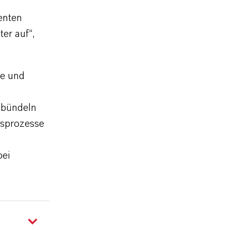
enten
er auf“,
he und
 bündeln
nsprozesse
bei