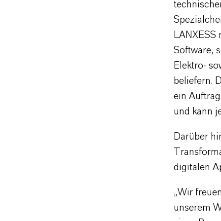
technische
Spezialche
LANXESS ni
Software, 
Elektro- s
beliefern. 
ein Auftra
und kann j
Darüber hi
Transforma
digitalen 
„Wir freue
unserem Wa