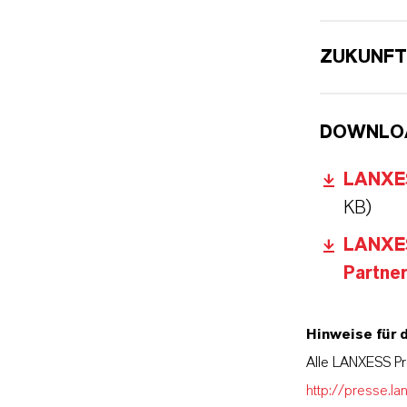
ZUKUNFT
DOWNLO
LANXES
KB)
LANXES
Partne
Hinweise für 
Alle LANXESS Pr
http://presse.la