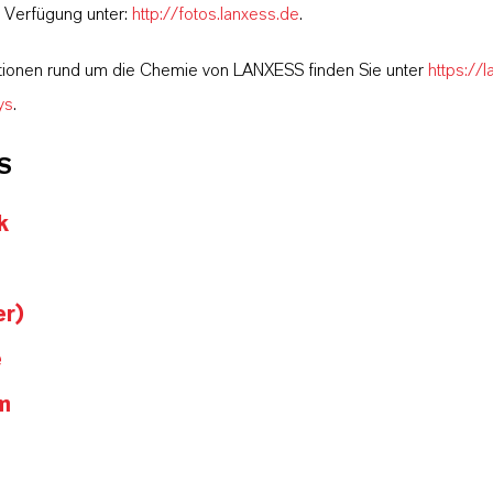
r Verfügung unter:
http://fotos.lanxess.de
.
tionen rund um die Chemie von LANXESS finden Sie unter
https://
ys
.
S
k
er)
e
m