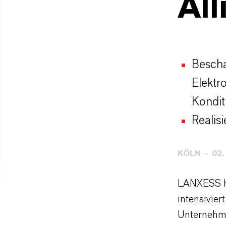
All
Bescha
Elektr
Kondit
Realis
KÖLN
02.
LANXESS ho
intensivie
Unternehme