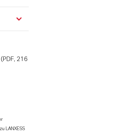
(PDF, 216
er
l zu LANXESS