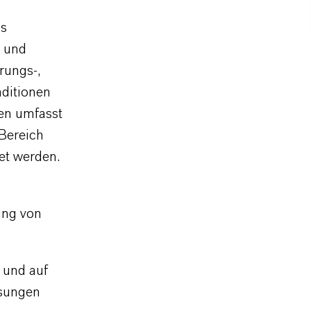
ns
n und
rungs-,
nditionen
ren umfasst
-Bereich
et werden.
ung von
 und auf
ösungen