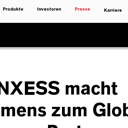
Produkte
Investoren
Presse
Karriere
NXESS macht
emens zum Glo