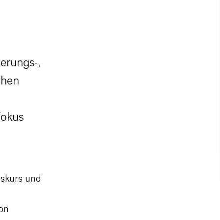
uerungs-,
chen
Fokus
skurs und
on