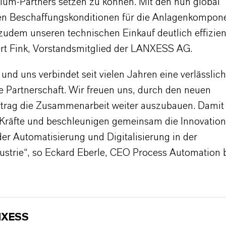
ium-Partners setzen zu können. Mit den nun global
hen Beschaffungskonditionen für die Anlagenkompon
 zudem unseren technischen Einkauf deutlich effizient
rt Fink, Vorstandsmitglied der LANXESS AG.
nd uns verbindet seit vielen Jahren eine verlässlic
e Partnerschaft. Wir freuen uns, durch den neuen
rag die Zusammenarbeit weiter auszubauen. Damit
 Kräfte und beschleunigen gemeinsam die Innovatio
er Automatisierung und Digitalisierung in der
ustrie“, so Eckard Eberle, CEO Process Automation 
NXESS