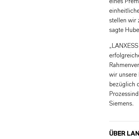
eines Prem
einheitlic
stellen wir
sagte Hube
„LANXESS u
erfolgreich
Rahmenvert
wir unsere
bezüglich d
Prozessind
Siemens.
ÜBER LA