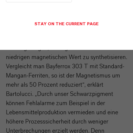
Eisenoxidpigment im Gegensatz zum meist zur
Einfärbung verwendeten Ruß die IR-Strahlung
reflektiert.
STAY ON THE CURRENT PAGE
„Durch ein spezielles Herstellungsverfahren ist
es uns gelungen, ein Pigment mit einem extrem
niedrigen magnetischen Wert zu synthetisieren.
Vergleicht man Bayferrox 303 T mit Standard-
Mangan-Ferriten, so ist der Magnetismus um
mehr als 50 Prozent reduziert“, erklärt
Bartolucci. „Durch unser Schwarzpigment
können Fehlalarme zum Beispiel in der
Lebensmittelproduktion vermieden und eine
höhere Prozesssicherheit durch weniger
Unterbrechungen erzielt werden. Denn