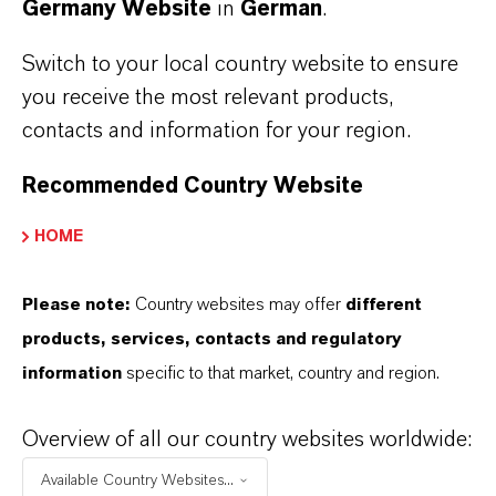
erhöhen. Denn schwarze Kunststoff-
Germany Website
in
German
.
Verpackungen können bei der Müllsortierung
Switch to your local country website to ensure
aufgrund ihrer Farbe von optischen Sensoren
you receive the most relevant products,
oft nicht richtig identifiziert und demzufolge
contacts and information for your region.
nicht sortiert werden. Sie müssen folglich
thermisch entsorgt werden“, erläutert
Recommended Country Website
Bartolucci. Das von LANXESS entwickelte
HOME
Eisenoxidpigment Bayferrox 303 T zur
Einfärbung von schwarzem Kunststoff, das
Please note:
Country websites may offer
different
einen Reflexionsgrad im nahen Infrarot (NIR)
products, services, contacts and regulatory
von 20 Prozent aufweist, ermöglicht eine
information
specific to that market, country and region.
effiziente Identifizierung von Kunststoffen mit
NIR-Detektoren. Bei der Mülltrennung können
Overview of all our country websites worldwide:
schwarze Kunststoffverpackungen so in
Sortieranlagen erkannt werden, da das
Available Country Websites...