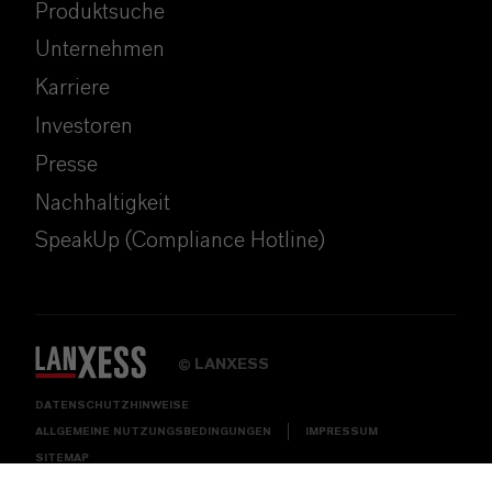
Produktsuche
Unternehmen
Karriere
Investoren
Presse
Nachhaltigkeit
SpeakUp (Compliance Hotline)
LANXESS
©
DATENSCHUTZHINWEISE
ALLGEMEINE NUTZUNGSBEDINGUNGEN
IMPRESSUM
SITEMAP