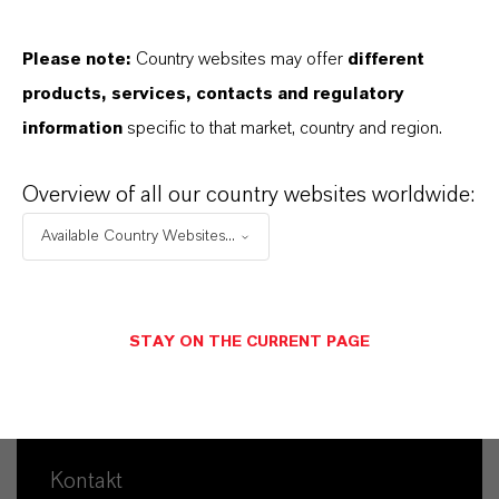
FOLLOW US
Please note:
Country websites may offer
different
Facebook
products, services, contacts and regulatory
LinkedIn
information
specific to that market, country and region.
X (Twitter)
Overview of all our country websites worldwide:
YouTube
Available Country Websites...
Instagram
Xing
STAY ON THE CURRENT PAGE
Kontakt