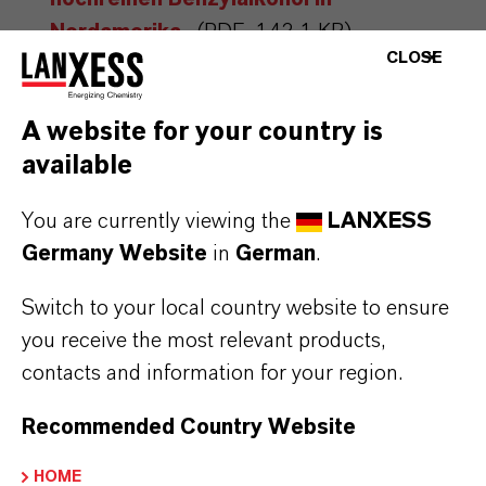
Nordamerika
(PDF, 143,1 KB)
CLOSE
LANXESS verdoppelt Kapazität für
hochreinen Benzylalkohol in
A website for your country is
Nordamerika
(RTF, 118,1 KB)
available
Hinweise für die Redaktionen:
You are currently viewing the
LANXESS
Alle LANXESS Presse-Informationen sowie die dazugehörigen
Germany Website
in
German
.
Fotos finden Sie unter
http://presse.lanxess.de
. Aktuelle Fotos
Switch to your local country website to ensure
vom Vorstand sowie weiteres Bildmaterial zu LANXESS stehen
you receive the most relevant products,
Ihnen zur Verfügung unter:
http://fotos.lanxess.de
.
contacts and information for your region.
Weitere Informationen rund um die Chemie von LANXESS finden
Recommended Country Website
Sie unter
https://lanxess.com/de-DE/Presse/Storys
.
HOME