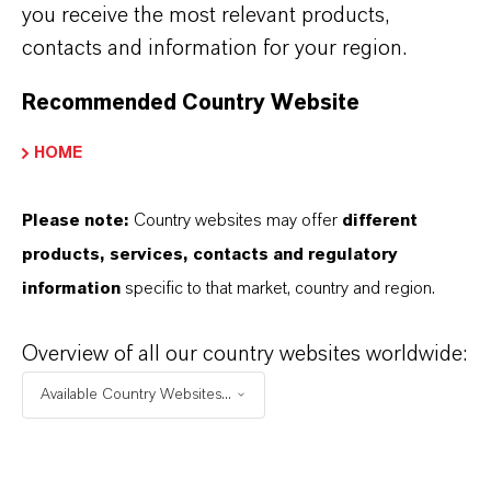
anhaltender und dennoch
you receive the most relevant products,
sanfter Schutz vor
contacts and information for your region.
Insektenstichen
Recommended Country Website
Mückenstiche und Zeckenbisse sind nicht nur
HOME
lästig. Viel bedenklicher ist es, wenn Insekten
dabei gefährliche Krankheiten übertragen.
Please note:
Country websites may offer
different
Verbraucher können sich wirksam dagegen
products, services, contacts and regulatory
schützen. Das Insektenrepellent Saltidin ist
information
specific to that market, country and region.
nicht nur für Hersteller von
Insektenschutzmitteln interessant, sondern
Overview of all our country websites worldwide:
auch für Anbieter von Kosmetika, die ein
Available Country Websites...
wirksames und gut verträgliches Healthcare-
Produkt anbieten möchten. „Produkte, die
Saltidin enthalten, bieten einen lang