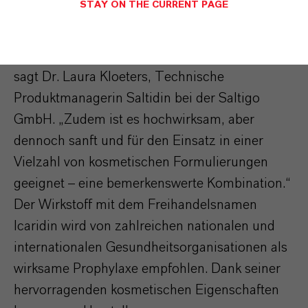
STAY ON THE CURRENT PAGE
anhaltenden Schutz vor Insekten und Zecken,
die Erreger von Krankheiten übertragen können
– etwa Dengue-Fieber, Malaria und Borreliose“,
sagt Dr. Laura Kloeters, Technische
Produktmanagerin Saltidin bei der Saltigo
GmbH. „Zudem ist es hochwirksam, aber
dennoch sanft und für den Einsatz in einer
Vielzahl von kosmetischen Formulierungen
geeignet – eine bemerkenswerte Kombination.“
Der Wirkstoff mit dem Freihandelsnamen
Icaridin wird von zahlreichen nationalen und
internationalen Gesundheitsorganisationen als
wirksame Prophylaxe empfohlen. Dank seiner
hervorragenden kosmetischen Eigenschaften