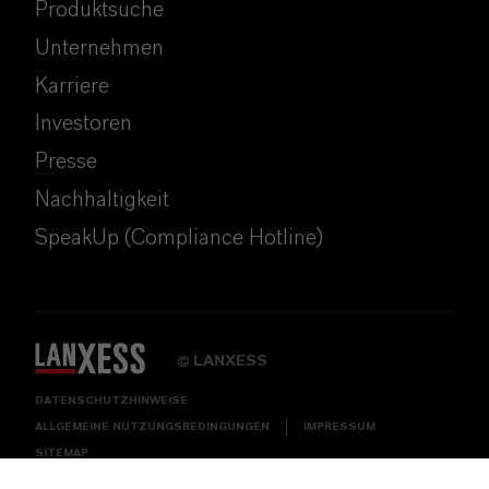
Produktsuche
Unternehmen
Karriere
Investoren
Presse
Nachhaltigkeit
SpeakUp (Compliance Hotline)
LANXESS
©
DATENSCHUTZHINWEISE
ALLGEMEINE NUTZUNGSBEDINGUNGEN
IMPRESSUM
SITEMAP