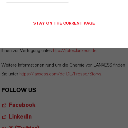
Hinweise für die Redaktionen:
STAY ON THE CURRENT PAGE
Alle LANXESS Presse-Informationen sowie die dazugehörigen
Fotos finden Sie unter
http://presse.lanxess.de
. Aktuelle Fotos
vom Vorstand sowie weiteres Bildmaterial zu LANXESS stehen
Ihnen zur Verfügung unter:
http://fotos.lanxess.de
.
Weitere Informationen rund um die Chemie von LANXESS finden
Sie unter
https://lanxess.com/de-DE/Presse/Storys
.
FOLLOW US
Facebook
LinkedIn