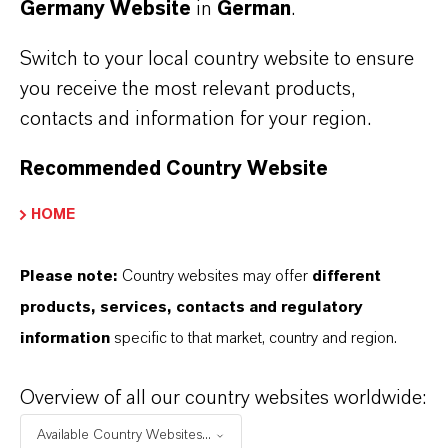
Germany Website
in
German
.
ÜBER LANXESS
Switch to your local country website to ensure
you receive the most relevant products,
contacts and information for your region.
ZUKUNFTSGERICHTETE AUSSAGEN
Recommended Country Website
DOWNLOAD
HOME
LANXESS präsentiert Desinfektions-
Please note:
Country websites may offer
different
Portfolio erstmals auf der Medica
products, services, contacts and regulatory
2025
(PDF, 301,9 KB)
information
specific to that market, country and region.
LANXESS präsentiert Desinfektions-
Overview of all our country websites worldwide:
Portfolio erstmals auf der Medica
2025
(RTF, 123 KB)
Available Country Websites...