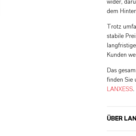
wider, daru
dem Hinter
Trotz umfa
stabile Pre
langfristig
Kunden welt
Das gesamt
finden Sie
LANXESS
.
ÜBER LA