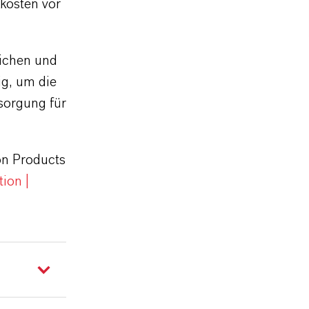
kkosten vor
ichen und
ig, um die
rsorgung für
on Products
ion |