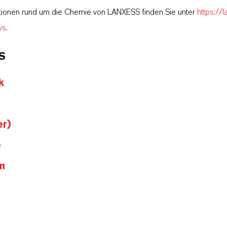
tionen rund um die Chemie von LANXESS finden Sie unter
https://
ys
.
S
k
er)
e
m