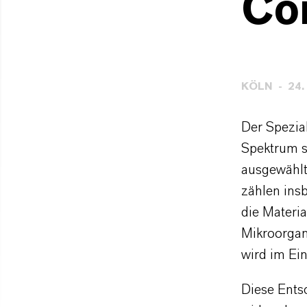
Co
KÖLN
24.
Der Spezia
Spektrum s
ausgewählt
zählen ins
die Materi
Mikroorgani
wird im Ei
Diese Ents