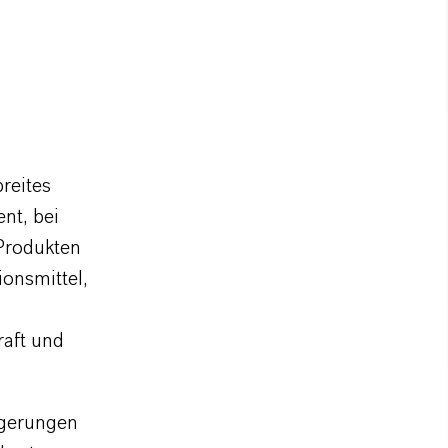
reites
nt, bei
Produkten
ionsmittel,
raft und
igerungen