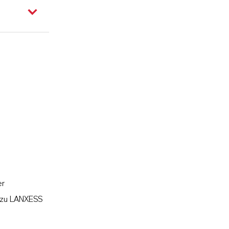
er
l zu LANXESS