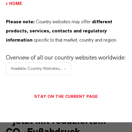
Auch den Geruch beeinflusst es nicht. Auf die
HOME
Zähflüssigkeit des Endprodukts wirkt es sich
kaum aus.
Please note:
Country websites may offer
different
products, services, contacts and regulatory
Kalaguard® SB ist einfach zu handhaben. Denn
information
specific to that market, country and region.
unser Produkt ist gut löslich, verträgt sich mit
anderen Konservierungsmitteln oder Tensiden
Overview of all our country websites worldwide:
und bleibt in den
Available Country Websites...
Reinigungsmittelformulierungen stabil.
STAY ON THE CURRENT PAGE
Kalaguard® SB Scopeblue
– jetzt mit reduziertem