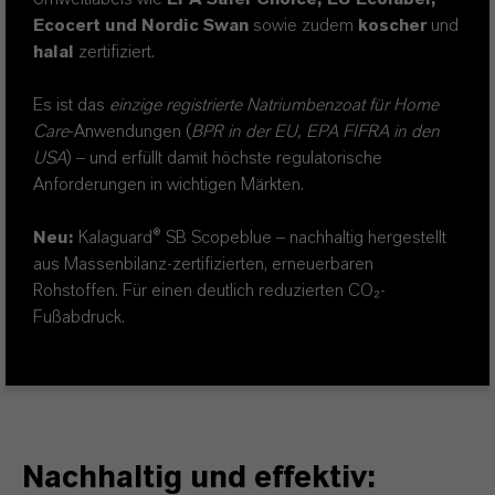
Ecocert
und
Nordic Swan
sowie z
udem
koscher
und
halal
zertifiziert.
Es
ist das
e
inzige registrierte Natriumbenzoat
für Home
Care
-Anwendungen (
BPR in der EU, EPA FIFRA in den
USA
) – und erfüllt damit höchste regulatorische
Anforderungen in wichtigen Märkten.
Neu:
Kalaguard® SB Scopeblue – nachhaltig hergestellt
aus Massenbilanz-zertifizierten, erneuerbaren
Rohstoffen. Für einen deutlich reduzierten CO₂-
Fußabdruck.
Nachhaltig und effektiv: