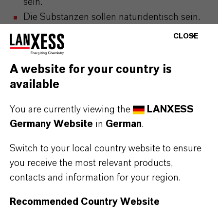
sein.
Die Substanzen sollen naturidentisch sein.
Sie sollen sich leicht biologisch abbauen
CLOSE
lassen.
A website for your country is
Alle diese Kriterien erfüllt Kalaguard® SB.
available
You are currently viewing the
LANXESS
Germany Website
in
German
.
So gut lässt sich Kalaguard®
Switch to your local country website to ensure
SB verarbeiten
you receive the most relevant products,
contacts and information for your region.
Es gibt keine unerwünschten Nebenreaktionen
oder Auswirkungen auf die Produktästhetik.
Recommended Country Website
Natriumbenzoat verfärbt das Endprodukt nicht.