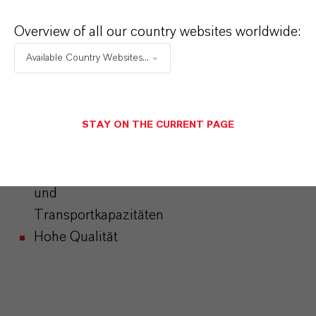
Verarbeitbarkeit
Overview of all our country websites worldwide:
Sichere
Available Country Websites...
Handhabung
Sehr geringe
Staubentwicklung
STAY ON THE CURRENT PAGE
Praktisch keine
Rückstände
Optimierte Lager-
und
Transportkapazitäten
Hohe Qualität