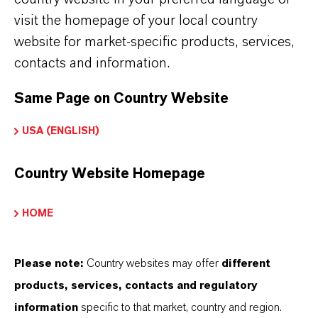
visit the homepage of your local country
website for market-specific products, services,
contacts and information.
Same Page on Country Website
USA (ENGLISH)
Produktvort
eile
Country Website Homepage
Video:
Macrolex®
HOME
Fließeigenschaften
Gran
und Vorteile von
Macrolex® Gran im
Please note:
Country websites may offer
different
Genaue
Vergleich zur
products, services, contacts and regulatory
Dosierbarkeit
Pulverform
information
specific to that market, country and region.
Bessere