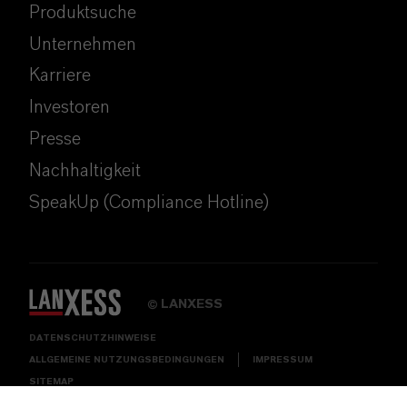
Produktsuche
Unternehmen
Karriere
Investoren
Presse
Nachhaltigkeit
SpeakUp (Compliance Hotline)
LANXESS
©
DATENSCHUTZHINWEISE
ALLGEMEINE NUTZUNGSBEDINGUNGEN
IMPRESSUM
SITEMAP