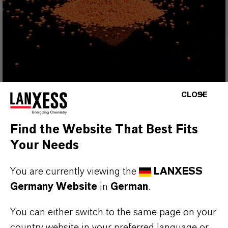
CLOSE
Produktneuheit
Macrolex® Orange HT
Find the Website That Best Fits
Löslicher Hightech-Farbstoff für ein
Your Needs
brillantes Orange in PA und anderen
You are currently viewing the
LANXESS
anspruchsvollen Kunststoffen
Germany Website
in
German
.
Ausgezeichnete Echtheitseigenschaften
Perfekt für Anwendungen mit hohen
You can either switch to the same page on your
technischen Anforderungen
country website in your preferred language or