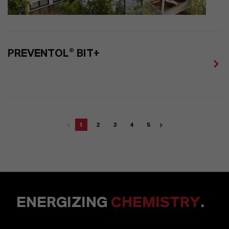
PREVENTOL® BIT+
1
2
3
4
5
ENERGIZING
CHEMISTRY
.