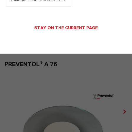
Available Country Websites...
PREVENTOL® A 74
STAY ON THE CURRENT PAGE
Tebuconazole, IPBC and Permethrin
PREVENTOL® A 76