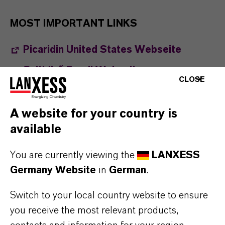
MOST IMPORTANT LINKS
Picaridin United States Webseite
Saltidin® Brazil Webseite
CLOSE
Saltidin® China Webseite
Saltidin® Korea Webseite
A website for your country is
available
Video: Health Briefs TV Segment
Video: Warding off mosquitoes
You are currently viewing the
LANXESS
Germany Website
in
German
.
Switch to your local country website to ensure
you receive the most relevant products,