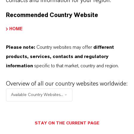
contacts and information for your region.
Recommended Country Website
HOME
Please note:
Country websites may offer
different
products, services, contacts and regulatory
information
specific to that market, country and region.
Overview of all our country websites worldwide:
Kontakt
Available Country Websites...
Kontaktieren Sie uns
Wenn Sie Fragen zu unseren Services,
STAY ON THE CURRENT PAGE
Produkten oder unserem Unternehmen