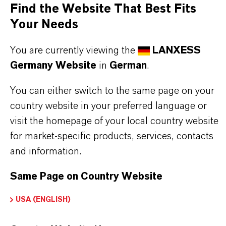
Find the Website That Best Fits
PRODUKTE
Your Needs
You are currently viewing the
LANXESS
WELCHE EIGENSCHAFTEN HABEN
Germany Website
in
German
.
SYNTHETISCHE EISENOXIDE VON
You can either switch to the same page on your
LANXESS?
country website in your preferred language or
visit the homepage of your local country website
IN WELCHEN FARBEN SIND
for market-specific products, services, contacts
and information.
EISENOXIDE VON LANXESS
ERHÄLTLICH?
Same Page on Country Website
USA (ENGLISH)
WIE WERDEN EISENOXIDE VON