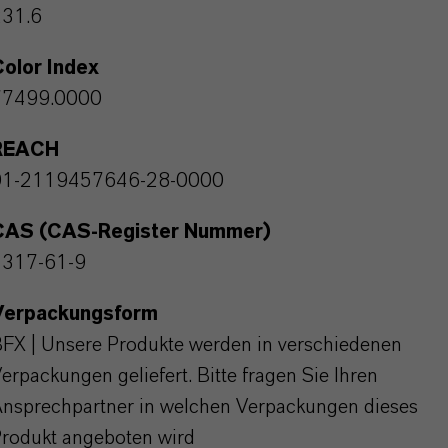
231.6
olor Index
77499.0000
REACH
01-2119457646-28-0000
CAS (CAS-Register Nummer)
1317-61-9
Verpackungsform
FX | Unsere Produkte werden in verschiedenen
erpackungen geliefert. Bitte fragen Sie Ihren
nsprechpartner in welchen Verpackungen dieses
rodukt angeboten wird