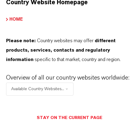
Country Website Homepage
LANXESS HERGESTELLT?
HOME
WELCHE ARTEN VON
EISENOXIDEN BIETET LANXESS
Please note:
Country websites may offer
different
products, services, contacts and regulatory
AN?
information
specific to that market, country and region.
WORIN UNTERSCHEIDEN SICH
Overview of all our country websites worldwide:
SYNTHETISCHE UND NATÜRLICHE
Available Country Websites...
EISENOXIDEN?
STAY ON THE CURRENT PAGE
WERDE DIE EISENOXIDE VON
LANXESS NACHHALTIG