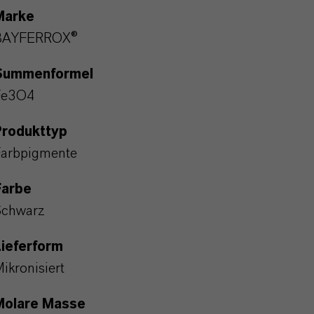
Marke
BAYFERROX®
Summenformel
Fe3O4
Produkttyp
arbpigmente
Farbe
Schwarz
ieferform
ikronisiert
Molare Masse