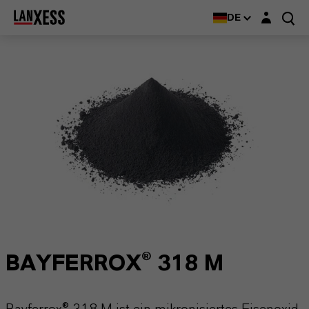
Login-Maske
DE
BAYFERROX® 318 M