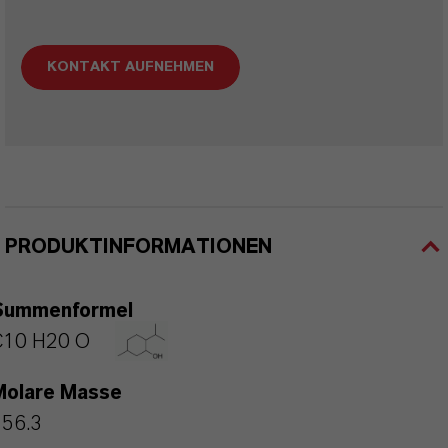
KONTAKT AUFNEHMEN
PRODUKTINFORMATIONEN
Summenformel
C10 H20 O
Molare Masse
156.3