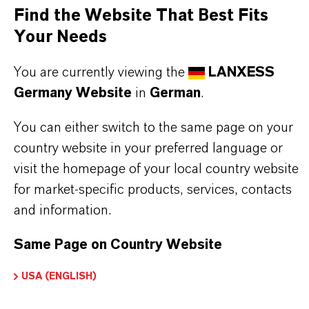
Find the Website That Best Fits
stehen für Zuverlässigkeit, Innovationskraft und
Your Needs
partnerschaftliches Denken. Im Mittelpunkt
unseres Handelns stehen jedoch Sie: unsere
You are currently viewing the
LANXESS
Kunden. Unsere Kunden profitieren von
Germany Website
in
German
.
maßgeschneiderten Lösungen, globaler Präsenz
und einem tiefen Verständnis ihrer Märkte. Hier
You can either switch to the same page on your
finden Sie gleich elf überzeugende Gründe, warum
country website in your preferred language or
visit the homepage of your local country website
LANXESS der richtige Partner für Ihr Unternehmen
for market-specific products, services, contacts
ist.
and information.
IM MITTELPUNKT STEHEN SIE: UNSERE
Same Page on Country Website
KUNDINNEN UND KUNDEN!
USA (ENGLISH)
11 Gründe, warum LANXESS der richtige
Partner für Ihr Unternehmen ist