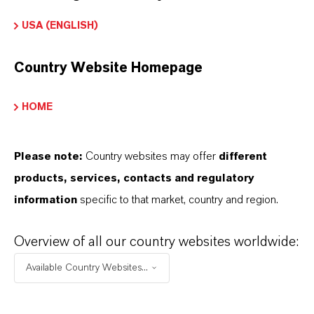
Reduktionschemie erfordern
USA (ENGLISH)
Country Website Homepage
HOME
PRODUKTINFORMATIONEN
Please note:
Country websites may offer
different
Summenformel
products, services, contacts and regulatory
H4N2 . H2O
information
specific to that market, country and region.
Molare Masse
0.1
Overview of all our country websites worldwide:
Available Country Websites...
CAS (CAS-Register Nummer)
302-01-2