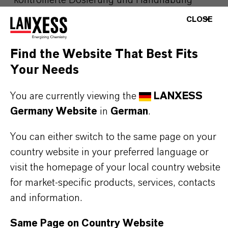
kontrollierte Dosierung und Handhabung
Bewährte Wirksamkeit in der Polymer-, Chemie-
CLOSE
und Werkstoffindustrie
Find the Website That Best Fits
Your Needs
DIE HÄUFIGSTEN ANWENDUNGSBEREICHE
You are currently viewing the
LANXESS
Sauerstofffänger in Kesselspeisungs- und
Germany Website
in
German
.
Wasseraufbereitungssystemen
Reduktionsmittel in der pharmazeutischen und
You can either switch to the same page on your
feinchemischen Synthese
country website in your preferred language or
Polymerisationsinitiator und Vorläufer für
visit the homepage of your local country website
Treibmittel
for market-specific products, services, contacts
Zwischenprodukt in der Produktion von
and information.
Agrochemikalien und Spezialchemikalien
Anwendungen, die eine starke, kontrollierbare
Same Page on Country Website