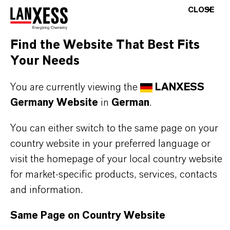
CLOSE
spezielle Korngrößenverteilung, die auf den
Einsatz in Haushaltsfiltern abgestimmt ist.
Find the Website That Best Fits
Lewatit® S 8227 eignet sich in der
Your Needs
Wasserstoffform zur Entcarbonisierung und
You are currently viewing the
LANXESS
Enthärtung von Trinkwasser, z. B. bei der
Germany Website
in
German
.
Brauwasseraufbereitung und beim Gebrauch in
Haushaltsfiltern.
You can either switch to the same page on your
country website in your preferred language or
Beim Einsatz von Lewatit® S 8227 zur Behandlung
visit the homepage of your local country website
von Trinkwasser und den o. a. wässrigen Lösungen
for market-specific products, services, contacts
sind die Einfahrempfehlungen zu beachten, die auf
and information.
Nachfrage erhältlich sind.
Same Page on Country Website