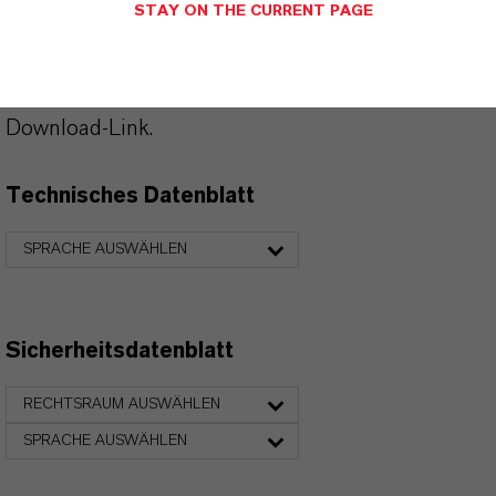
STAY ON THE CURRENT PAGE
Hier können die Produktdatenblätter
heruntergeladen werden.
Nach Auswahl des Dropdowns erscheint ein
Download-Link.
Technisches Datenblatt
SPRACHE AUSWÄHLEN
Sicherheitsdatenblatt
RECHTSRAUM AUSWÄHLEN
SPRACHE AUSWÄHLEN