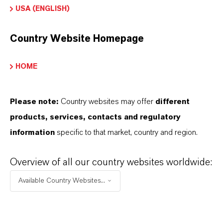
USA (ENGLISH)
PRODUKTINFORMATIONEN
Country Website Homepage
Marke
HOME
LEWATIT® SCOPEBLUE
Please note:
Country websites may offer
different
products, services, contacts and regulatory
DOWNLOADS
information
specific to that market, country and region.
Overview of all our country websites worldwide:
PRODUKTANWENDUNGEN
Available Country Websites...
PRODUKTDATENBLÄTTER