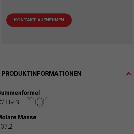
KONTAKT AUFNEHMEN
PRODUKTINFORMATIONEN
Summenformel
C7 H9 N
Molare Masse
107.2