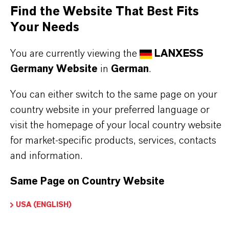
Find the Website That Best Fits
stehen für Zuverlässigkeit, Innovationskraft und
Your Needs
partnerschaftliches Denken. Im Mittelpunkt
unseres Handelns stehen jedoch Sie: unsere
You are currently viewing the
LANXESS
Kunden. Unsere Kunden profitieren von
Germany Website
in
German
.
maßgeschneiderten Lösungen, globaler Präsenz
und einem tiefen Verständnis ihrer Märkte. Hier
You can either switch to the same page on your
finden Sie gleich elf überzeugende Gründe, warum
country website in your preferred language or
visit the homepage of your local country website
LANXESS der richtige Partner für Ihr Unternehmen
for market-specific products, services, contacts
ist.
and information.
IM MITTELPUNKT STEHEN SIE: UNSERE
Same Page on Country Website
KUNDINNEN UND KUNDEN!
USA (ENGLISH)
11 Gründe, warum LANXESS der richtige
Partner für Ihr Unternehmen ist