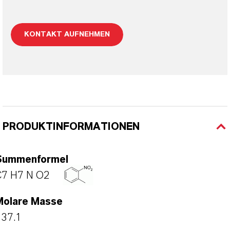
KONTAKT AUFNEHMEN
PRODUKTINFORMATIONEN
Summenformel
C7 H7 N O2
Molare Masse
137.1