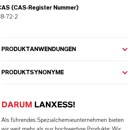
CAS (CAS-Register Nummer)
88-72-2
PRODUKTANWENDUNGEN
PRODUKTSYNONYME
DARUM
LANXESS!
Als führendes Spezialchemieunternehmen bieten
wir weit mehr als nur hochwertige Produkte: Wir