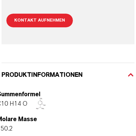
KONTAKT AUFNEHMEN
PRODUKTINFORMATIONEN
Summenformel
C10 H14 O
Molare Masse
150.2