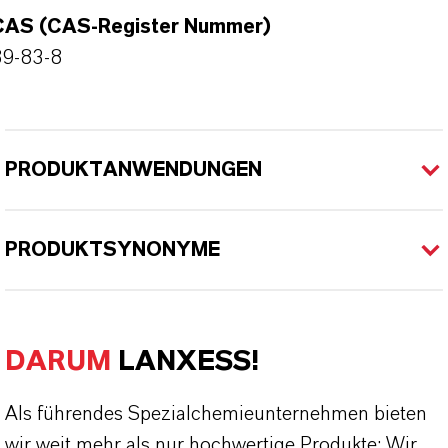
CAS (CAS-Register Nummer)
89-83-8
PRODUKTANWENDUNGEN
PRODUKTSYNONYME
DARUM
LANXESS!
Als führendes Spezialchemieunternehmen bieten
wir weit mehr als nur hochwertige Produkte: Wir