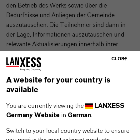
den Betrieb des Werks sowie über die
Bedürfnisse und Anliegen der Gemeinde
auszutauschen. Die Teilnehmer sind dann in
der Lage, Informationen auszutauschen und
relevante Aktualisierungen innerhalb ihrer
Gemeinschaft und ihrer Netzwerke
CLOSE
bereitzustellen.
A website for your country is
available
You are currently viewing the
LANXESS
Germany Website
in
German
.
Switch to your local country website to ensure