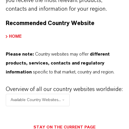
you receive the most relevant products,
contacts and information for your region.
Recommended Country Website
HOME
Please note:
Country websites may offer
different
products, services, contacts and regulatory
Community Advisory Panel in Elmira
information
specific to that market, country and region.
Mehr Information
Overview of all our country websites worldwide:
Available Country Websites...
STAY ON THE CURRENT PAGE