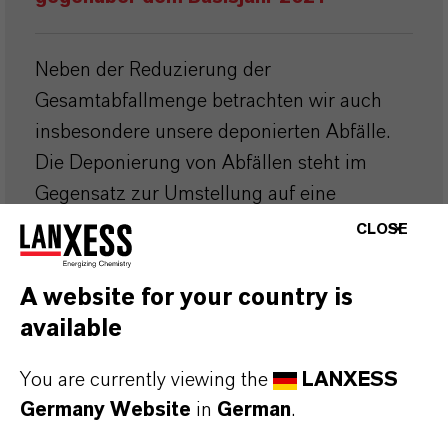
Neben der Reduzierung der
Gesamtabfallmenge betrachten wir auch
insbesondere unsere deponierten Abfälle.
Die Deponierung von Abfällen steht im
Gegensatz zur Umstellung auf eine
Kreislaufwirtschaft, die wir aktiv
CLOSE
unterstützen. Wir haben uns daher das
folgende Ziel gesetzt.
A website for your country is
available
Ziel für 2030: Reduzierung der
Gesamtmenge an deponierten Abfällen
You are currently viewing the
LANXESS
um 50 % gegenüber dem Basisjahr
Germany Website
in
German
.
2021