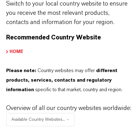
Switch to your local country website to ensure
you receive the most relevant products,
contacts and information for your region.
Recommended Country Website
HOME
BEWÄHRTE PRAXIS:
OPTIMIERUNG DER
Please note:
Country websites may offer
different
MATERIALFLÜSSE
products, services, contacts and regulatory
information
specific to that market, country and region.
Overview of all our country websites worldwide:
ABFÄLLE IN WERTSTOFFE
Available Country Websites...
VERWANDELN