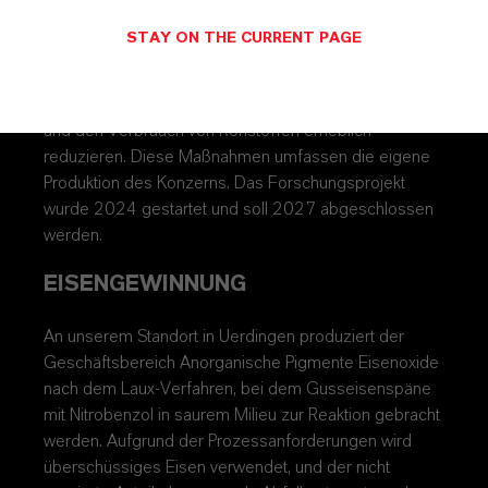
Unser Standort in Bergkamen führt ein teilweise
öffentlich gefördertes Forschungsprojekt durch, um
STAY ON THE CURRENT PAGE
einen bedeutenden Abfallstrom in ein wertvolles
Verkaufsprodukt umzuwandeln. Bei Erfolg auf dem
Markt wird dies den CO2-Fußabdruck des Standorts
und den Verbrauch von Rohstoffen erheblich
reduzieren. Diese Maßnahmen umfassen die eigene
Produktion des Konzerns. Das Forschungsprojekt
wurde 2024 gestartet und soll 2027 abgeschlossen
werden.
EISENGEWINNUNG
An unserem Standort in Uerdingen produziert der
Geschäftsbereich Anorganische Pigmente Eisenoxide
nach dem Laux-Verfahren, bei dem Gusseisenspäne
mit Nitrobenzol in saurem Milieu zur Reaktion gebracht
werden. Aufgrund der Prozessanforderungen wird
überschüssiges Eisen verwendet, und der nicht